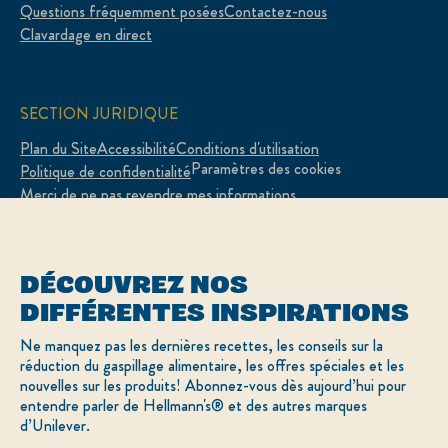
Questions fréquemment posées
Contactez-nous
Clavardage en direct
SECTION JURIDIQUE
Plan du Site
Accessibilité
Conditions d'utilisation
Paramètres des cookies
Politique de confidentialité
Merci de ne pas revendre mes informations
Adchoices - Do not sell or Share
DÉCOUVREZ NOS
DIFFÉRENTES INSPIRATIONS
LOCATION
Ne manquez pas les dernières recettes, les conseils sur la
réduction du gaspillage alimentaire, les offres spéciales et les
Canada
Sélectionnez votre pays
nouvelles sur les produits! Abonnez-vous dès aujourd’hui pour
English
entendre parler de Hellmann's® et des autres marques
d’Unilever.