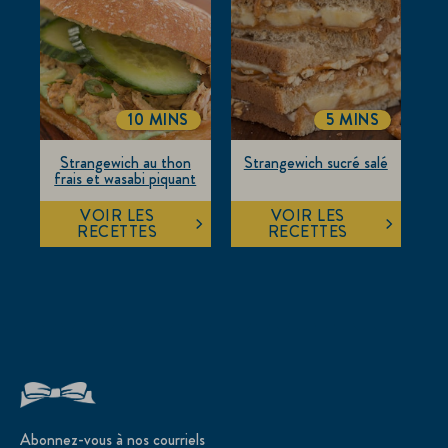
10 MINS
5 MINS
TOTALTIME
TOTALTIME
Strangewich au thon
Strangewich sucré salé
frais et wasabi piquant
VOIR LES
VOIR LES
RECETTES
RECETTES
Abonnez-vous à nos courriels