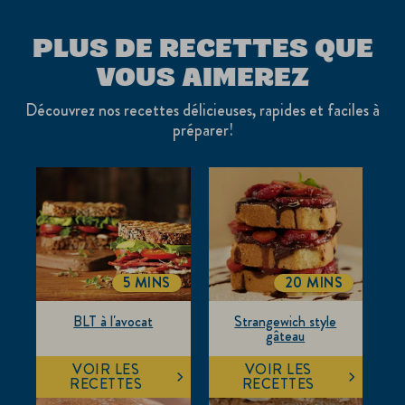
PLUS DE RECETTES QUE
VOUS AIMEREZ
Découvrez nos recettes délicieuses, rapides et faciles à
préparer!
5 MINS
20 MINS
TOTALTIME
TOTALTIME
BLT à l'avocat
Strangewich style
gâteau
VOIR LES
VOIR LES
RECETTES
RECETTES