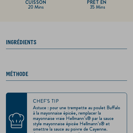
CUISSON
PRÊT EN
20 Mins
35 Mins
INGRÉDIENTS
MÉTHODE
CHEF'S TIP
Astuce : pour une trempette au poulet Buffalo
à la mayonnaise épicée, remplacer la
mayonnaise vraie Hellmann’s® par la sauce
style mayonnaise épicée Hellmann’s® et
omettre la sauce au poivre de Cayenne.