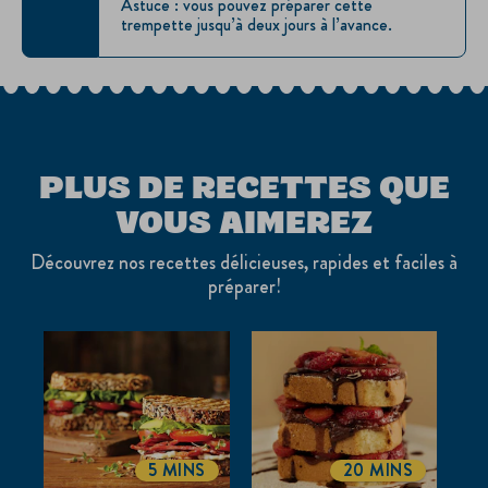
Astuce : vous pouvez préparer cette
trempette jusqu’à deux jours à l’avance.
PLUS DE RECETTES QUE
VOUS AIMEREZ
Découvrez nos recettes délicieuses, rapides et faciles à
préparer!
5 MINS
20 MINS
TOTALTIME
TOTALTIME