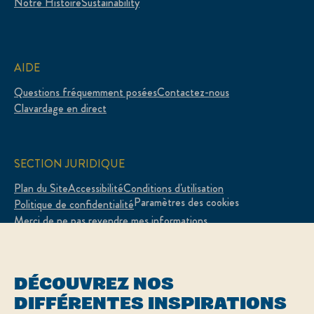
Notre Histoire
Sustainability
AIDE
Questions fréquemment posées
Contactez-nous
Clavardage en direct
SECTION JURIDIQUE
Plan du Site
Accessibilité
Conditions d'utilisation
Paramètres des cookies
Politique de confidentialité
Merci de ne pas revendre mes informations
Adchoices - Do not sell or Share
DÉCOUVREZ NOS
DIFFÉRENTES INSPIRATIONS