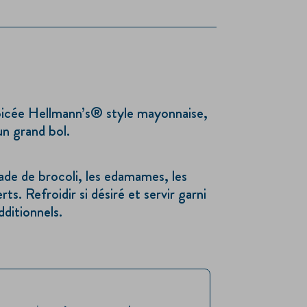
picée Hellmann’s® style mayonnaise,
 un grand bol.
ade de brocoli, les edamames, les
ts. Refroidir si désiré et servir garni
ditionnels.