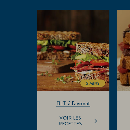
5 MINS
TOTALTIME
BLT à l'avocat
VOIR LES
RECETTES