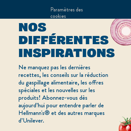
Paramètres des
DÉCOUVREZ
cookies
NOS
Merci de ne pas
DIFFÉRENTES
revendre mes
informations
INSPIRATIONS
Adchoices - Do not sell or Share
Ne manquez pas les dernières
recettes, les conseils sur la réduction
du gaspillage alimentaire, les offres
spéciales et les nouvelles sur les
produits! Abonnez-vous dès
aujourd’hui pour entendre parler de
LOCATION
Hellmann's® et des autres marques
Canada
Sélectionnez votre pays
d’Unilever.
English