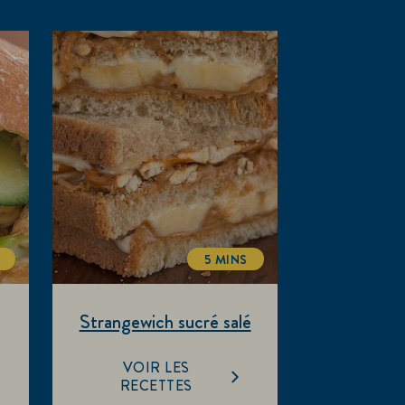
5 MINS
LTIME
TOTALTIME
Strangewich sucré salé
VOIR LES
RECETTES