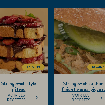
20 MINS
10 MINS
TOTALTIME
TOTA
Strangewich style
Strangewich au thon
gâteau
frais et wasabi piquant
VOIR LES
VOIR LES
RECETTES
RECETTES