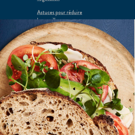
Astuces pour réduire
le gaspillage
alimentaire
Flexi-recettes
 canadiens de produits et services de Unilever Canada Inc.
extérieur du Canada.