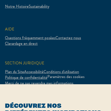
Notre Histoire
Sustainability
AIDE
Questions fréquemment posées
Contactez-nous
Clavardage en direct
SECTION JURIDIQUE
Plan du Site
Accessibilité
Conditions d'utilisation
Paramètres des cookies
Politique de confidentialité
Merci de ne pas revendre mes informations
Adchoices - Do not sell or Share
DÉCOUVREZ NOS