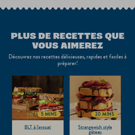
PLUS DE RECETTES QUE
VOUS AIMEREZ
Découvrez nos recettes délicieuses, rapides et faciles à
préparer!
5 MINS
20 MINS
TOTALTIME
TOTALTIME
BLT à l'avocat
Strangewich style
gâteau