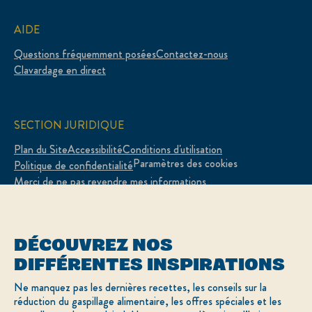
AIDE
Questions fréquemment posées
Contactez-nous
Clavardage en direct
SECTION JURIDIQUE
Plan du Site
Accessibilité
Conditions d'utilisation
Paramètres des cookies
Politique de confidentialité
Merci de ne pas revendre mes informations
Adchoices - Do not sell or Share
DÉCOUVREZ NOS
DIFFÉRENTES INSPIRATIONS
LOCATION
Ne manquez pas les dernières recettes, les conseils sur la
réduction du gaspillage alimentaire, les offres spéciales et les
Canada
Sélectionnez votre pays