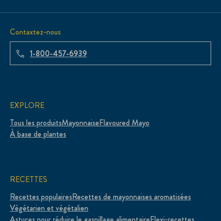
Contaxtez-nous
1-800-457-6939
EXPLORE
Tous les produits
Mayonnaise
Flavoured Mayo
À base de plantes
RECETTES
Recettes populaires
Recettes de mayonnaises aromatisées
Végétarien et végétalien
Astuces pour réduire le gaspillage alimentaire
Flexi-recettes