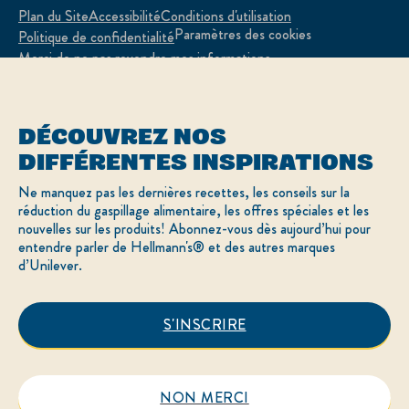
Plan du Site
Accessibilité
Conditions d'utilisation
Paramètres des cookies
Politique de confidentialité
Merci de ne pas revendre mes informations
Adchoices - Do not sell or Share
DÉCOUVREZ NOS
DIFFÉRENTES INSPIRATIONS
LOCATION
Ne manquez pas les dernières recettes, les conseils sur la
réduction du gaspillage alimentaire, les offres spéciales et les
Canada
Sélectionnez votre pays
nouvelles sur les produits! Abonnez-vous dès aujourd’hui pour
English
entendre parler de Hellmann's® et des autres marques
d’Unilever.
© 2026 Hellmann’s
S'INSCRIRE
Ce site Web s’adresse uniquement aux
consommateurs canadiens de produits et services de
Unilever Canada Inc.
Ce site Web ne s’adresse pas aux consommateurs à
l’extérieur du Canada.
NON MERCI