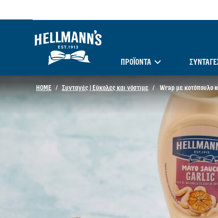
ΠΡΟΪΟΝΤΑ
ΣΥΝΤΑΓΈ
HOME
Συνταγές | Εύκολες και νόστιμε
Wrap με κοτόπουλο κα