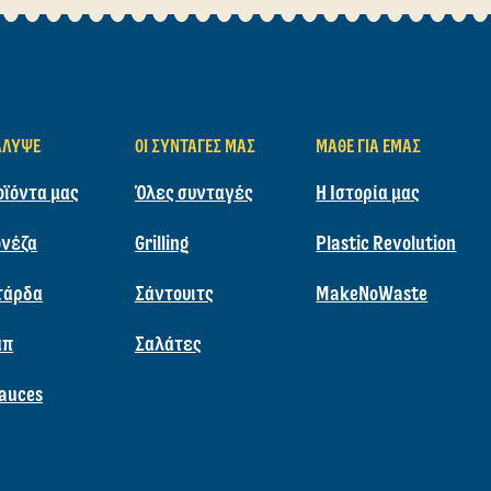
ΆΛΥΨΕ
ΟΙ ΣΥΝΤΑΓΈΣ ΜΑΣ
ΜΆΘΕ ΓΙΑ ΕΜΆΣ
οϊόντα μας
Όλες συνταγές
Η Ιστορία μας
νέζα
Grilling
Plastic Revolution
τάρδα
Σάντουιτς
MakeNoWaste
απ
Σαλάτες
auces