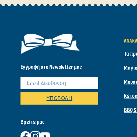
ΑΝΑΚ
Τα πρ
Εγγραφή στο Newsletter μας
Μαγιο
Μουσ
Κέτσ
ΥΠΟΒΟΛΉ
BBQ S
Βρείτε μας