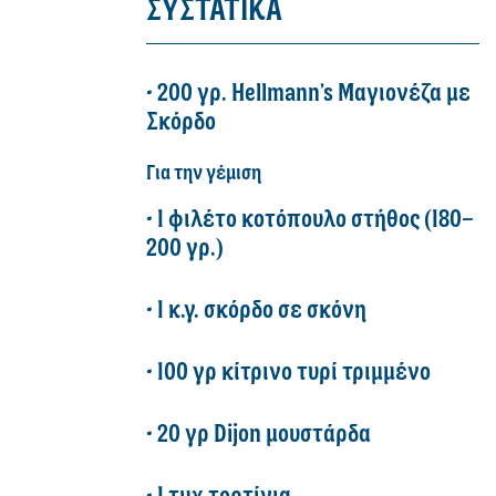
ΣΥΣΤΑΤΙΚΑ
• 200 γρ. Hellmann’s Μαγιονέζα με
Σκόρδο
Για την γέμιση
• 1 φιλέτο κοτόπουλο στήθος (180–
200 γρ.)
• 1 κ.γ. σκόρδο σε σκόνη
• 100 γρ κίτρινο τυρί τριμμένο
• 20 γρ Dijon μουστάρδα
• 1 τμχ τορτίγια