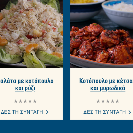
αλάτα με κοτόπουλο
Κοτόπουλο με κέτσ
και ρύζι
και μυρωδικά
Δεν
Δεν
υποβλήθηκαν
υποβλήθηκαν
αξιολογήσεις
αξιολογήσεις
ΔΕΣ ΤΗ ΣΥΝΤΑΓΗ
ΔΕΣ ΤΗ ΣΥΝΤΑΓΗ
για
για
αυτό
αυτό
το
το
recipe
recipe