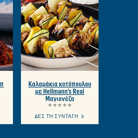
απ
Καλαμάκια κοτόπουλου
με Hellmann's Real
Mαγιονέζα
Δεν
υποβλήθηκαν
αξιολογήσεις
ΔΕΣ ΤΗ ΣΥΝΤΑΓΗ
για
αυτό
το
recipe