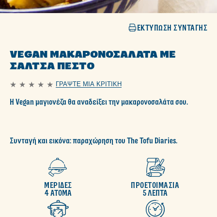
ΕΚΤΎΠΩΣΗ ΣΥΝΤΑΓΉΣ
VEGAN ΜΑΚΑΡΟΝΟΣΑΛΆΤΑ ΜΕ
ΣΆΛΤΣΑ ΠΈΣΤΟ
ΓΡΆΨΤΕ ΜΙΑ ΚΡΙΤΙΚΉ
Δεν
υποβλήθηκαν
Η Vegan μαγιονέζα θα αναδείξει την μακαρονοσαλάτα σου.
αξιολογήσεις
για
αυτό
το
recipe
Συνταγή και εικόνα: παραχώρηση του The Tofu Diaries.
ΜΕΡΙΔΕΣ
ΠΡΟΕΤΟΙΜΑΣΙΑ
4 ΑΤΟΜΑ
5 ΛΕΠΤΑ