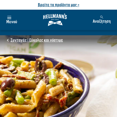
Βρείτε τα προϊόντα μας >
Αναζήτηση
Μενού
Συνταγές | Εύκολες και νόστιμε