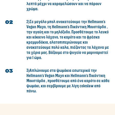
λεπτά μέχρι να καραμελώσουν και να πάρουν
χρώμα.
2)Σε μεγάλο μπολ ανακατεύουμε την Hellmann’s
Vegan Mayo, τη Hellmann’s Πικάντικη Mουστάρδα ,
την αγαύη και το μηλόξυδο. Προσθέτουμε το λευκό
και κόκκινο λάχανο, το καρότο και τα φρέσκα
κρεμμυδάκια, αλατοπιπερώνουμε και
ανακατεύουμε πολύ καλα, πιέζοντας τα λάχανα με
τα χέρια μας. Βάζουμε στο ψυγείο να μαριναριστεί
για 1 ώρα.
3)Απλώνουμε στα ψωμάκια εσωτερικά την
Hellmann’s Vegan Mayo και Hellmann’s Πικάντικη
Mουστάρδα , προσθέτουμε από ένα καρότο σε κάθε
ψωμάκι, και σερβίρουμε με λίγη coleslaw από
πάνω.