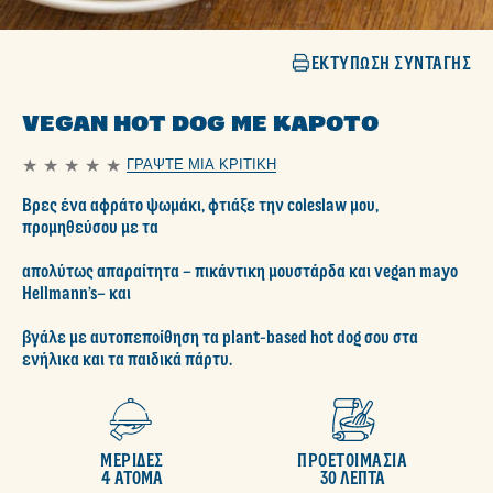
ΕΚΤΎΠΩΣΗ ΣΥΝΤΑΓΉΣ
VEGAN HOT DOG ΜΕ ΚΑΡΌΤΟ
ΓΡΆΨΤΕ ΜΙΑ ΚΡΙΤΙΚΉ
Δεν
υποβλήθηκαν
Βρες ένα αφράτο ψωμάκι, φτιάξε την coleslaw μου,
αξιολογήσεις
για
προμηθεύσου με τα
αυτό
το
απολύτως απαραίτητα – πικάντικη μουστάρδα και vegan mayo
recipe
Hellmann’s– και
βγάλε με αυτοπεποίθηση τα plant-based hot dog σου στα
ενήλικα και τα παιδικά πάρτυ.
ΜΕΡΙΔΕΣ
ΠΡΟΕΤΟΙΜΑΣΙΑ
4 ΑΤΟΜΑ
30 ΛΕΠΤΑ