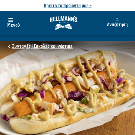
Βρείτε τα προϊόντα μας >
Αναζήτηση
Μενού
Συνταγές | Εύκολες και νόστιμε