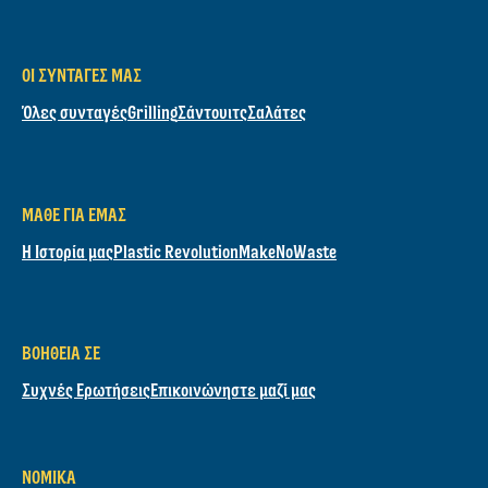
ΟΙ ΣΥΝΤΑΓΈΣ ΜΑΣ
Όλες συνταγές
Grilling
Σάντουιτς
Σαλάτες
ΜΆΘΕ ΓΙΑ ΕΜΆΣ
Η Ιστορία μας
Plastic Revolution
MakeNoWaste
ΒΟΉΘΕΙΑ ΣΕ
Συχνές Ερωτήσεις
Επικοινώνηστε μαζί μας
ΝΟΜΙΚΆ