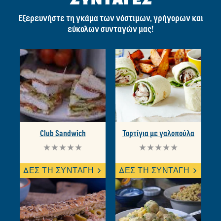
Εξερευνήστε τη γκάμα των νόστιμων, γρήγορων και
εύκολων συνταγών μας!
Club Sandwich
Τορτίγια με γαλοπούλα
Δεν
Δεν
υποβλήθηκαν
υποβλήθηκαν
αξιολογήσεις
αξιολογήσεις
ΔΕΣ ΤΗ ΣΥΝΤΑΓΗ
ΔΕΣ ΤΗ ΣΥΝΤΑΓΗ
για
για
αυτό
αυτό
το
το
recipe
recipe