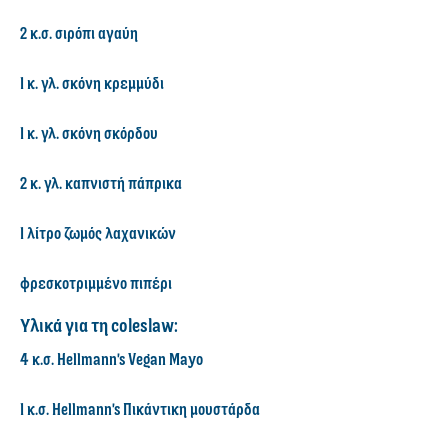
2 κ.σ. σιρόπι αγαύη
1 κ. γλ. σκόνη κρεμμύδι
1 κ. γλ. σκόνη σκόρδου
2 κ. γλ. καπνιστή πάπρικα
1 λίτρο ζωμός λαχανικών
φρεσκοτριμμένο πιπέρι
Υλικά για τη coleslaw:
4 κ.σ. Hellmann's Vegan Mayo
1 κ.σ. Hellmann's Πικάντικη μουστάρδα