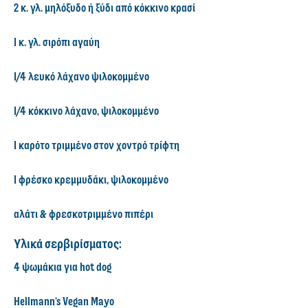
2 κ. γλ. μηλόξυδο ή ξύδι από κόκκινο κρασί
1 κ. γλ. σιρόπι αγαύη
1/4 λευκό λάχανο ψιλοκομμένο
1/4 κόκκινο λάχανο, ψιλοκομμένο
1 καρότο τριμμένο στον χοντρό τρίφτη
1 φρέσκο κρεμμυδάκι, ψιλοκομμένο
αλάτι & φρεσκοτριμμένο πιπέρι
Υλικά σερβιρίσματος:
4 ψωμάκια για hot dog
Hellmann’s Vegan Mayo