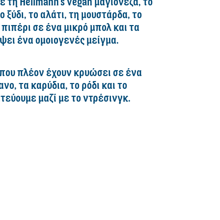
ε τη Hellmann’s vegan μαγιονέζα, το
ο ξύδι, το αλάτι, τη μουστάρδα, το
 πιπέρι σε ένα μικρό μπολ και τα
ψει ένα ομοιογενές μείγμα.
 που πλέον έχουν κρυώσει σε ένα
νο, τα καρύδια, το ρόδι και το
τεύουμε μαζί με το ντρέσινγκ.