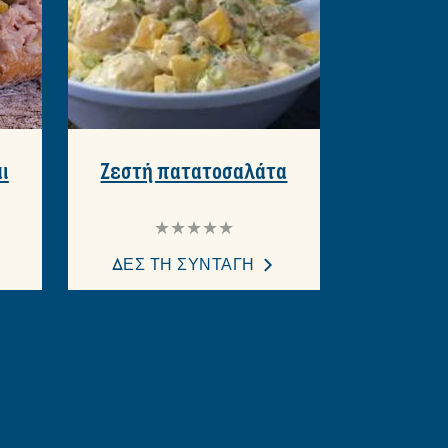
ι
Ζεστή πατατοσαλάτα
Δεν
υποβλήθηκαν
αξιολογήσεις
ΔΕΣ ΤΗ ΣΥΝΤΑΓΗ
για
αυτό
το
recipe