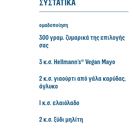
ΣΥΣΤΑΤΙΚΑ
ομαδοποίηση
300 γραμ. ζυμαρικά της επιλογής
σας
3 κ.σ. Hellmann’s® Vegan Mayo
2 κ.σ. γιαούρτι από γάλα καρύδας,
άγλυκο
1 κ.σ. ελαιόλαδο
2 κ.σ. ξύδι μηλίτη