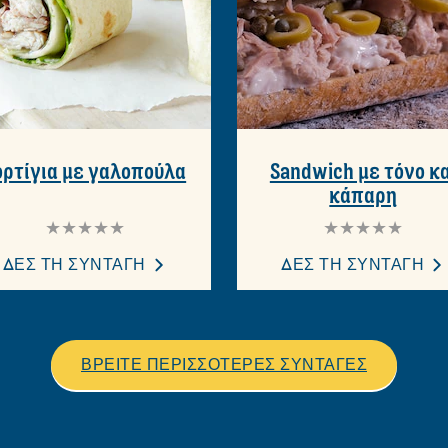
ορτίγια με γαλοπούλα
Sandwich με τόνο κα
κάπαρη
Δεν
Δεν
υποβλήθηκαν
υποβλήθηκαν
αξιολογήσεις
αξιολογήσεις
ΔΕΣ ΤΗ ΣΥΝΤΑΓΗ
ΔΕΣ ΤΗ ΣΥΝΤΑΓΗ
για
για
αυτό
αυτό
το
το
recipe
recipe
ΒΡΕΙΤΕ ΠΕΡΙΣΣΟΤΕΡΕΣ ΣΥΝΤΑΓΕΣ