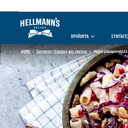
ΠΡΟΪΟΝΤΑ
ΣΥΝΤΑΓΈ
HOME
Συνταγές | Εύκολες και νόστιμε
Vegan μακαρονοσαλάτα