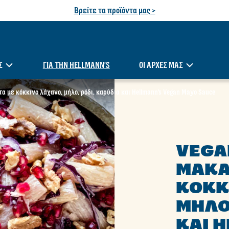
Βρείτε τα προϊόντα μας >
Σ
ΓΙΑ ΤΗΝ HELLMANN'S
ΟΙ ΑΡΧΈΣ ΜΑΣ
 με κόκκινο λάχανο, μήλο, ρόδι, καρύδια και Hellmann's Vegan Mayo Sauce
VEGA
ΜΑΚΑ
ΚΌΚΚ
ΜΉΛΟ
ΚΑΙ 