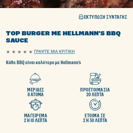
ΕΚΤΎΠΩΣΗ ΣΥΝΤΑΓΉΣ
TOP BURGER ΜΕ HELLMANN'S BBQ
SAUCE
ΓΡΆΨΤΕ ΜΙΑ ΚΡΙΤΙΚΉ
Δεν
υποβλήθηκαν
Κάθε BBQ είναι καλύτερο με Hellmann's
αξιολογήσεις
για
αυτό
το
recipe
ΜΕΡΙΔΕΣ
ΠΡΟΕΤΟΙΜΑΣΙΑ
8 ΑΤΟΜΑ
20 ΛΕΠΤΑ
ΜΑΓΕΙΡΕΜΑ
ΕΤΟΙΜΑ ΣΕ
2 H 10 ΛΕΠΤΑ
2 H 30 ΛΕΠΤΑ