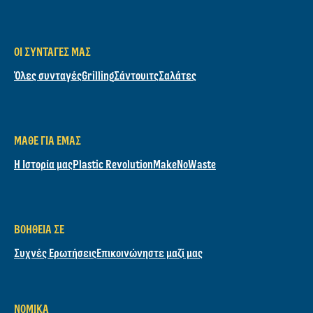
ΟΙ ΣΥΝΤΑΓΈΣ ΜΑΣ
Όλες συνταγές
Grilling
Σάντουιτς
Σαλάτες
ΜΆΘΕ ΓΙΑ ΕΜΆΣ
Η Ιστορία μας
Plastic Revolution
MakeNoWaste
ΒΟΉΘΕΙΑ ΣΕ
Συχνές Ερωτήσεις
Επικοινώνηστε μαζί μας
ΝΟΜΙΚΆ