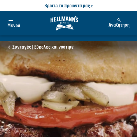
Βρείτε τα προϊόντα μας >
Αναζήτηση
Μενού
Συνταγές | Εύκολες και νόστιμε