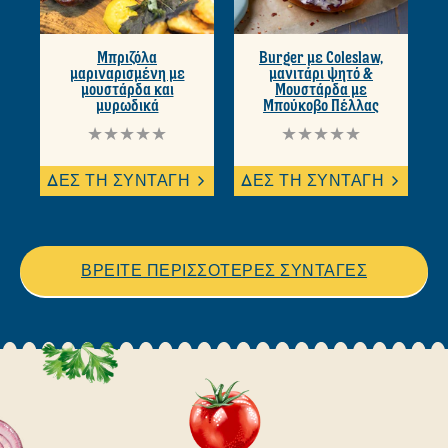
Μπριζόλα
Burger με Coleslaw,
μαριναρισμένη με
μανιτάρι ψητό &
μουστάρδα και
Μουστάρδα με
μυρωδικά
Μπούκοβο Πέλλας
Δεν
Δεν
υποβλήθηκαν
υποβλήθηκαν
αξιολογήσεις
αξιολογήσεις
ΔΕΣ ΤΗ ΣΥΝΤΑΓΗ
ΔΕΣ ΤΗ ΣΥΝΤΑΓΗ
για
για
αυτό
αυτό
το
το
recipe
recipe
ΒΡΕΙΤΕ ΠΕΡΙΣΣΟΤΕΡΕΣ ΣΥΝΤΑΓΕΣ