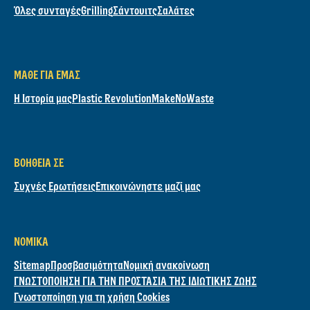
Όλες συνταγές
Grilling
Σάντουιτς
Σαλάτες
ΜΆΘΕ ΓΙΑ ΕΜΆΣ
Η Ιστορία μας
Plastic Revolution
MakeNoWaste
ΒΟΉΘΕΙΑ ΣΕ
Συχνές Ερωτήσεις
Επικοινώνηστε μαζί μας
ΝΟΜΙΚΆ
Sitemap
Προσβασιμότητα
Νομική ανακοίνωση
ΓΝΩΣΤΟΠΟΙΗΣΗ ΓΙΑ ΤΗΝ ΠΡΟΣΤΑΣΙΑ ΤΗΣ ΙΔΙΩΤΙΚΗΣ ΖΩΗΣ
Γνωστοποίηση για τη χρήση Cookies