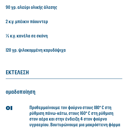
90 γρ. αλεύρι ολικής άλεσης
2 κ.γ. μπέικιν πάουντερ
½ κ.γ. κανέλα σε σκόνη
120 γρ. ψιλοκομμένη καρυδόψιχα
ΕΚΤΕΛΕΣΗ
ομαδοποίηση
Προθερμαίνουμε τον φούρνο στους 180° C στη
ρύθμιση πάνω-κάτω, στους 160° C στη ρύθμιση
στον αέρα και στην ένδειξη 4 στον φούρνο
υγραερίου. Βουτυρώνουμε μια μακρόστενη φόρμα