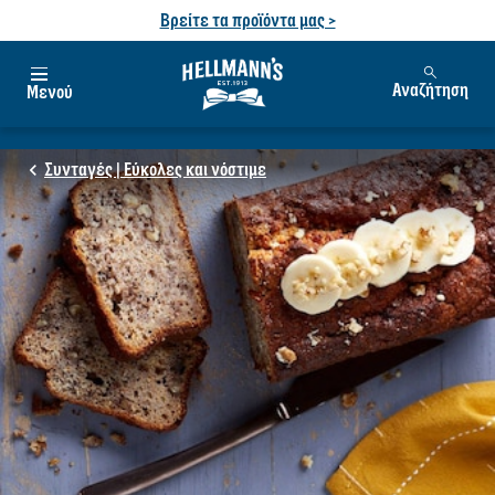
Βρείτε τα προϊόντα μας >
Αναζήτηση
Μενού
Συνταγές | Εύκολες και νόστιμε