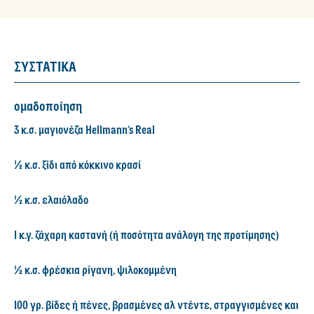
ΣΥΣΤΑΤΙΚΑ
ομαδοποίηση
3 κ.σ. μαγιονέζα Hellmann’s Real
½ κ.σ. ξίδι από κόκκινο κρασί
½ κ.σ. ελαιόλαδο
1 κ.γ. ζάχαρη καστανή (ή ποσότητα ανάλογη της προτίμησης)
½ κ.σ. φρέσκια ρίγανη, ψιλοκομμένη
100 γρ. βίδες ή πένες, βρασμένες αλ ντέντε, στραγγισμένες και