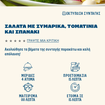
ΕΚΤΎΠΩΣΗ ΣΥΝΤΑΓΉΣ
ΣΑΛΆΤΑ ΜΕ ΖΥΜΑΡΙΚΆ, ΤΟΜΑΤΊΝΙΑ
ΚΑΙ ΣΠΑΝΆΚΙ
ΓΡΆΨΤΕ ΜΙΑ ΚΡΙΤΙΚΉ
Δεν
υποβλήθηκαν
Ακολούθησε τα βήματα της συνταγής παρακάτω και καλή
αξιολογήσεις
για
απόλαυση!
αυτό
το
recipe
ΜΕΡΙΔΕΣ
ΠΡΟΕΤΟΙΜΑΣΙΑ
4 ΑΤΟΜΑ
15 ΛΕΠΤΑ
ΜΑΓΕΙΡΕΜΑ
ΕΤΟΙΜΑ ΣΕ
00 ΛΕΠΤΑ
15 ΛΕΠΤΑ