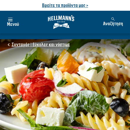
Βρείτε τα προϊόντα μας >
Αναζήτηση
Μενού
Συνταγές | Εύκολες και νόστιμε