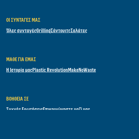
Καλέστε μας
800-11-99099
ΑΝΑΚΆΛΥΨΕ
Τα προϊόντα μας
Μαγιονέζα
Μουστάρδα
Κέτσαπ
BBQ Sauces
ΟΙ ΣΥΝΤΑΓΈΣ ΜΑΣ
Όλες συνταγές
Grilling
Σάντουιτς
Σαλάτες