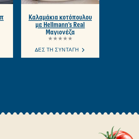
απ
Καλαμάκια κοτόπουλου
με Hellmann's Real
Mαγιονέζα
Δεν
υποβλήθηκαν
αξιολογήσεις
ΔΕΣ ΤΗ ΣΥΝΤΑΓΗ
για
αυτό
το
recipe