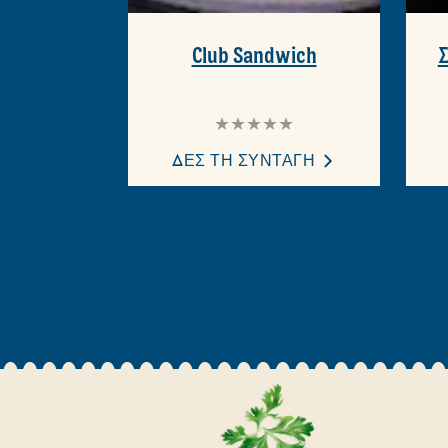
Club Sandwich
Σ
Δεν
υποβλήθηκαν
αξιολογήσεις
ΔΕΣ ΤΗ ΣΥΝΤΑΓΗ
για
αυτό
το
recipe