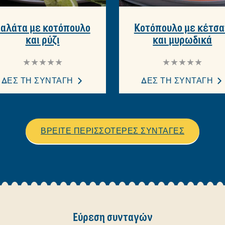
αλάτα με κοτόπουλο
Κοτόπουλο με κέτσ
και ρύζι
και μυρωδικά
Δεν
Δεν
υποβλήθηκαν
υποβλήθηκαν
αξιολογήσεις
αξιολογήσεις
ΔΕΣ ΤΗ ΣΥΝΤΑΓΗ
ΔΕΣ ΤΗ ΣΥΝΤΑΓΗ
για
για
αυτό
αυτό
το
το
recipe
recipe
ΒΡΕΙΤΕ ΠΕΡΙΣΣΟΤΕΡΕΣ ΣΥΝΤΑΓΕΣ
Εύρεση συνταγών