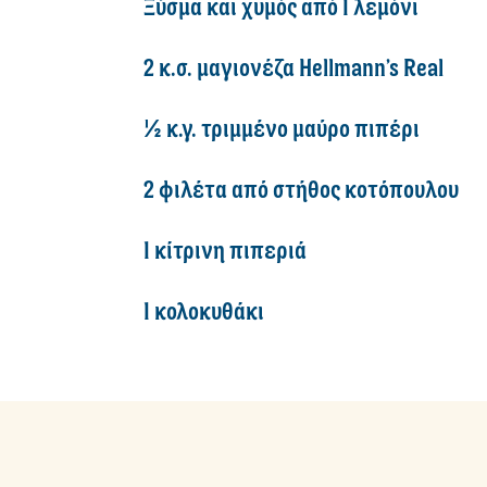
Ξύσμα και χυμός από 1 λεμόνι
2 κ.σ. μαγιονέζα Hellmann’s Real
½ κ.γ. τριμμένο μαύρο πιπέρι
2 φιλέτα από στήθος κοτόπουλου
1 κίτρινη πιπεριά
1 κολοκυθάκι