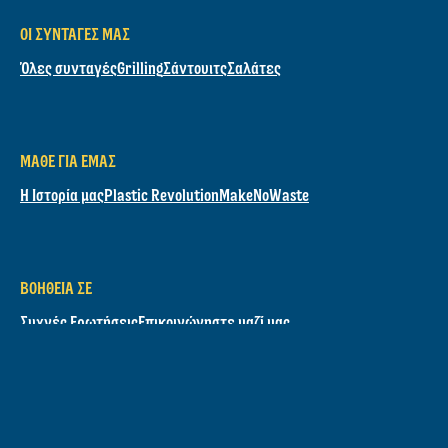
Καλέστε μας
800-11-99099
ΑΝΑΚΆΛΥΨΕ
Τα προϊόντα μας
Μαγιονέζα
Μουστάρδα
Κέτσαπ
BBQ Sauces
ΟΙ ΣΥΝΤΑΓΈΣ ΜΑΣ
Όλες συνταγές
Grilling
Σάντουιτς
Σαλάτες
ΜΆΘΕ ΓΙΑ ΕΜΆΣ