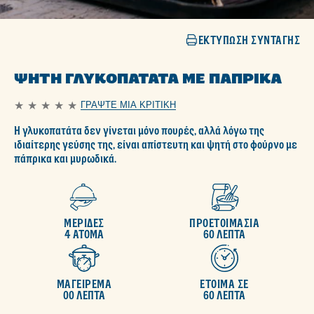
ΕΚΤΎΠΩΣΗ ΣΥΝΤΑΓΉΣ
ΨΗΤΉ ΓΛΥΚΟΠΑΤΆΤΑ ΜΕ ΠΆΠΡΙΚΑ
ΓΡΆΨΤΕ ΜΙΑ ΚΡΙΤΙΚΉ
Δεν
υποβλήθηκαν
Η γλυκοπατάτα δεν γίνεται μόνο πουρές, αλλά λόγω της
αξιολογήσεις
για
ιδιαίτερης γεύσης της, είναι απίστευτη και ψητή στο φούρνο με
αυτό
πάπρικα και μυρωδικά.
το
recipe
ΜΕΡΙΔΕΣ
ΠΡΟΕΤΟΙΜΑΣΙΑ
4 ΑΤΟΜΑ
60 ΛΕΠΤΑ
ΜΑΓΕΙΡΕΜΑ
ΕΤΟΙΜΑ ΣΕ
00 ΛΕΠΤΑ
60 ΛΕΠΤΑ