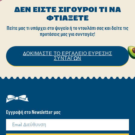
το
το
recipe
recipe
ΒΡΕΙΤΕ ΠΕΡΙΣΣΟΤΕΡΕΣ ΣΥΝΤΑΓΕΣ
Εύρεση συνταγών
ΔΕΝ ΕΊΣΤΕ ΣΊΓΟΥΡΟΙ ΤΙ ΝΑ
ΦΤΙΆΞΕΤΕ
Πείτε μας τι υπάρχει στο ψυγείο ή το ντουλάπι σας και δείτε τις
προτάσεις μας για συνταγές!