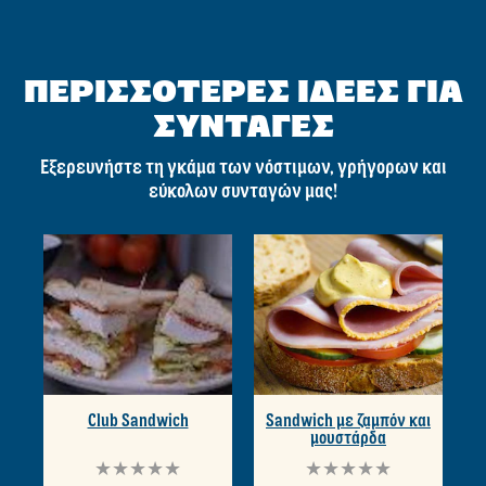
ΠΕΡΙΣΣΟΤΕΡΕΣ ΙΔΕΕΣ ΓΙΑ
ΣΥΝΤΑΓΕΣ
Εξερευνήστε τη γκάμα των νόστιμων, γρήγορων και
εύκολων συνταγών μας!
Club Sandwich
Sandwich με ζαμπόν και
μουστάρδα
Δεν
Δεν
υποβλήθηκαν
υποβλήθηκαν