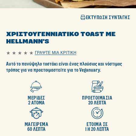
ΕΚΤΎΠΩΣΗ ΣΥΝΤΑΓΉΣ
ΧΡΙΣΤΟΥΓΕΝΝΙΆΤΙΚΟ TOAST ΜΕ
HELLMANN'S
ΓΡΆΨΤΕ ΜΙΑ ΚΡΙΤΙΚΉ
Δεν
υποβλήθηκαν
Αυτό το πανύψηλο τοστάκι είναι ένας πλούσιος και νόστιμος
αξιολογήσεις
για
τρόπος για να προετοιμαστείτε για το Veganuary.
αυτό
το
recipe
ΜΕΡΙΔΕΣ
ΠΡΟΕΤΟΙΜΑΣΙΑ
2 ΑΤΟΜΑ
20 ΛΕΠΤΑ
ΜΑΓΕΙΡΕΜΑ
ΕΤΟΙΜΑ ΣΕ
60 ΛΕΠΤΑ
1 H 20 ΛΕΠΤΑ