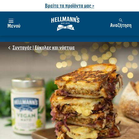
Βρείτε τα προϊόντα μας >
Αναζήτηση
Μενού
Συνταγές | Εύκολες και νόστιμε