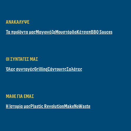
ΑΝΑΚΆΛΥΨΕ
Τα προϊόντα μας
Μαγιονέζα
Μουστάρδα
Κέτσαπ
BBQ Sauces
ΟΙ ΣΥΝΤΑΓΈΣ ΜΑΣ
Όλες συνταγές
Grilling
Σάντουιτς
Σαλάτες
ΜΆΘΕ ΓΙΑ ΕΜΆΣ
Η Ιστορία μας
Plastic Revolution
MakeNoWaste