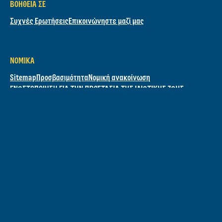
ΒΟΉΘΕΙΑ ΣΕ
Συχνές Ερωτήσεις
Επικοινώνηστε μαζί μας
ΝΟΜΙΚΆ
Sitemap
Προσβασιμότητα
Νομική ανακοίνωση
ΓΝΩΣΤΟΠΟΙΗΣΗ ΓΙΑ ΤΗΝ ΠΡΟΣΤΑΣΙΑ ΤΗΣ ΙΔΙΩΤΙΚΗΣ ΖΩΗΣ
Διαχείριση Προτιμήσεων
Γνωστοποίηση για τη χρήση Cookies
ΤΟΠΟΘΕΣΊΑ
GREECE
Επιλέξτε τη χώρα σας
© 2026 Hellmann's.