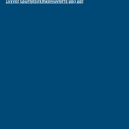
ΟΙ ΣΥΝΤΑΓΈΣ ΜΑΣ
Όλες συνταγές
Grilling
Σάντουιτς
Σαλάτες
ΜΆΘΕ ΓΙΑ ΕΜΆΣ
Η Ιστορία μας
Plastic Revolution
MakeNoWaste
ΒΟΉΘΕΙΑ ΣΕ
Συχνές Ερωτήσεις
Επικοινώνηστε μαζί μας
ΝΟΜΙΚΆ
Sitemap
Προσβασιμότητα
Νομική ανακοίνωση