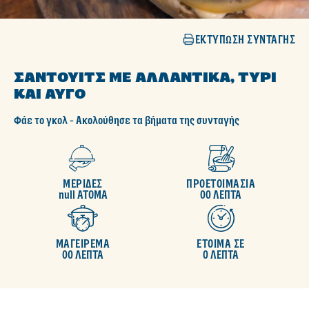
ΕΚΤΎΠΩΣΗ ΣΥΝΤΑΓΉΣ
ΣΆΝΤΟΥΙΤΣ ΜΕ ΑΛΛΑΝΤΙΚΆ, ΤΥΡΊ
ΚΑΙ ΑΥΓΌ
ΓΡΆΨΤΕ ΜΙΑ ΚΡΙΤΙΚΉ
Δεν
υποβλήθηκαν
Φάε το γκολ - Ακολούθησε τα βήματα της συνταγής
αξιολογήσεις
για
αυτό
το
recipe
ΜΕΡΙΔΕΣ
ΠΡΟΕΤΟΙΜΑΣΙΑ
null ΑΤΟΜΑ
00 ΛΕΠΤΑ
ΜΑΓΕΙΡΕΜΑ
ΕΤΟΙΜΑ ΣΕ
00 ΛΕΠΤΑ
0 ΛΕΠΤΑ