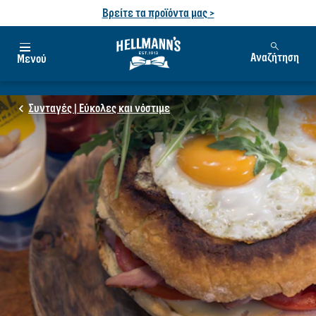
Βρείτε τα προϊόντα μας >
Αναζήτηση
Μενού
Συνταγές | Εύκολες και νόστιμε