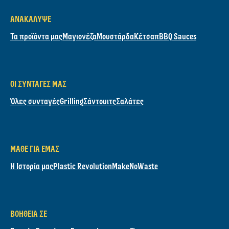
ΥΠΟΒΟΛΉ
Βρείτε μας
Καλέστε μας
800-11-99099
ΑΝΑΚΆΛΥΨΕ
Τα προϊόντα μας
Μαγιονέζα
Μουστάρδα
Κέτσαπ
BBQ Sauces