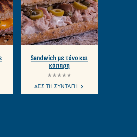
ε
Sandwich με τόνο και
κάπαρη
Δεν
υποβλήθηκαν
αξιολογήσεις
ΔΕΣ ΤΗ ΣΥΝΤΑΓΗ
για
αυτό
το
recipe