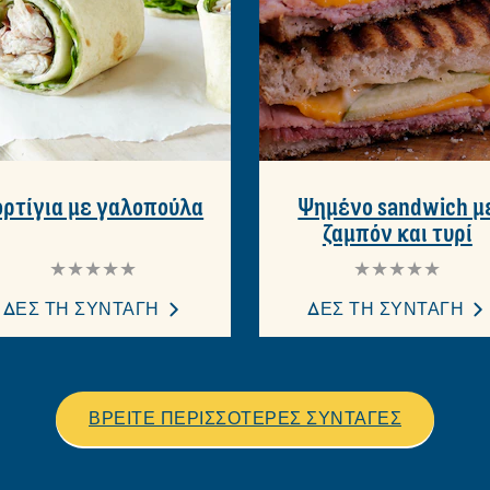
ορτίγια με γαλοπούλα
Ψημένο sandwich μ
ζαμπόν και τυρί
Δεν
Δεν
υποβλήθηκαν
υποβλήθηκαν
αξιολογήσεις
αξιολογήσεις
ΔΕΣ ΤΗ ΣΥΝΤΑΓΗ
ΔΕΣ ΤΗ ΣΥΝΤΑΓΗ
για
για
αυτό
αυτό
το
το
recipe
recipe
ΒΡΕΙΤΕ ΠΕΡΙΣΣΟΤΕΡΕΣ ΣΥΝΤΑΓΕΣ