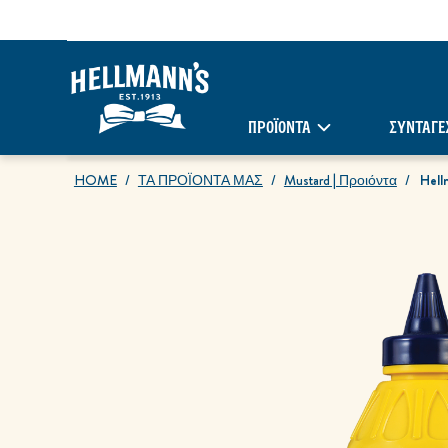
ΠΡΟΪΟΝΤΑ
ΣΥΝΤΑΓΈ
HOME
ΤΑ ΠΡΟΪΟΝΤΑ ΜΑΣ
Mustard | Προιόντα
Hell