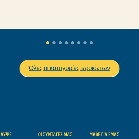
υποβλήθηκαν
α
αξιολογήσεις
για αυτό το
product
Όλες οι κατηγορίες προϊόντων
ΆΛΥΨΕ
ΟΙ ΣΥΝΤΑΓΈΣ ΜΑΣ
ΜΆΘΕ ΓΙΑ ΕΜΆΣ