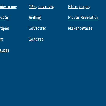
οϊόντα μας
Όλες συνταγές
Η Ιστορία μας
νέζα
Grilling
Plastic Revolution
τάρδα
Σάντουιτς
MakeNoWaste
απ
Σαλάτες
auces