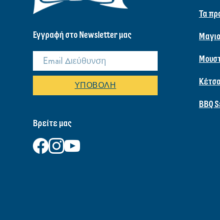
Τα πρ
Εγγραφή στο Newsletter μας
Μαγιο
Μουσ
Κέτσ
ΥΠΟΒΟΛΉ
BBQ S
Βρείτε μας