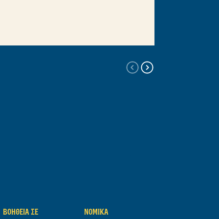
ξιολογήσεις
αξιολογήσεις
για αυτό το
για αυτό το
product
product
ΒΟΉΘΕΙΑ ΣΕ
ΝΟΜΙΚΆ