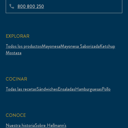
800 800 250
EXPLORAR
Todos los productos
Mayonesa
Mayonesa Saborizada
Ketchup
Mostaza
COCINAR
Todas las recetas
Sándwiches
Ensaladas
Hamburguesas
Pollo
CONOCE
Nuestra historia
Sobre Hellmann's