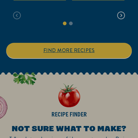
para
para
este
este
recipe
recipe
FIND MORE RECIPES
RECIPE FINDER
NOT SURE WHAT TO MAKE?