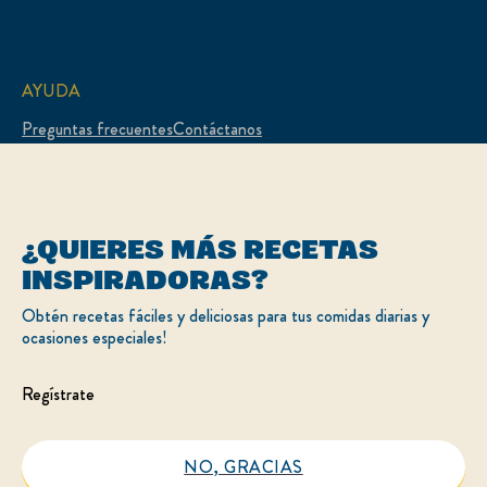
AYUDA
Preguntas frecuentes
Contáctanos
LEGAL
¿QUIERES MÁS RECETAS
Mapa del sitio
Accesibilidad
Condiciones de uso
Preferencias de cookies
INSPIRADORAS?
Aviso de privacidad
Aviso de cookies
Opciones publicitarias
Obtén recetas fáciles y deliciosas para tus comidas diarias y
ocasiones especiales!
UBICACIÓN
Regístrate
Chile
Cambiar ubicación
NO, GRACIAS
X