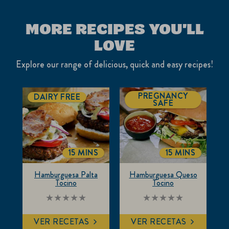
este
recipe
MORE RECIPES YOU'LL
LOVE
Explore our range of delicious, quick and easy recipes!
PREGNANCY
DAIRY FREE
SAFE
15 MINS
15 MINS
COOKINGTIME
COOKINGTIM
Hamburguesa Palta
Hamburguesa Queso
Tocino
Tocino
No
No
se
se
han
han
VER RECETAS
VER RECETAS
enviado
enviado
calificaciones
calificaciones