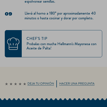
espolvorear semillas.
Llevá al horno a 180° por aproximadamente 40
minutos o hasta cocinar y dorar por completo.
CHEF'S TIP
Probalas con mucha Hellmann's Mayonesa con
Aceite de Palta!
DEJA TU OPINIÓN
HACER UNA PREGUNTA
No
se
han
enviado
calificaciones
para