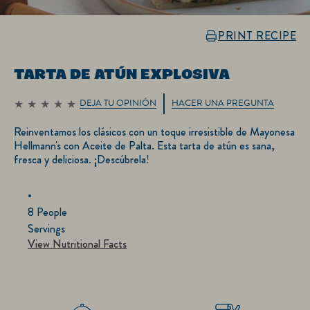
PRINT RECIPE
TARTA DE ATÚN EXPLOSIVA
DEJA TU OPINIÓN
HACER UNA PREGUNTA
No
se
Reinventamos los clásicos con un toque irresistible de Mayonesa
han
enviado
Hellmann's con Aceite de Palta. Esta tarta de atún es sana,
calificaciones
fresca y deliciosa. ¡Descúbrela!
para
este
recipe
8 People
Servings
View Nutritional Facts