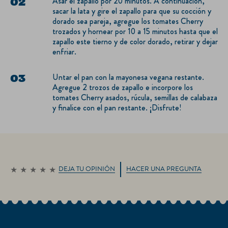
Asar el zapallo por 20 minutos. A continuación,
sacar la lata y gire el zapallo para que su cocción y
dorado sea pareja, agregue los tomates Cherry
trozados y hornear por 10 a 15 minutos hasta que el
zapallo este tierno y de color dorado, retirar y dejar
enfriar.
Untar el pan con la mayonesa vegana restante.
Agregue 2 trozos de zapallo e incorpore los
tomates Cherry asados, rúcula, semillas de calabaza
y finalice con el pan restante. ¡Disfrute!
DEJA TU OPINIÓN
HACER UNA PREGUNTA
No
se
han
enviado
calificaciones
para
este