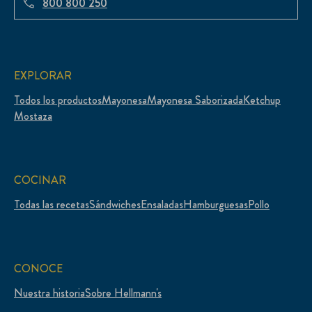
800 800 250
EXPLORAR
Todos los productos
Mayonesa
Mayonesa Saborizada
Ketchup
Mostaza
COCINAR
Todas las recetas
Sándwiches
Ensaladas
Hamburguesas
Pollo
CONOCE
Nuestra historia
Sobre Hellmann's