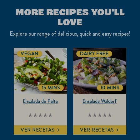
recipe
MORE RECIPES YOU'LL
LOVE
Explore our range of delicious, quick and easy recipes!
VEGAN
DAIRY FREE
15 MINS
10 MINS
COOKINGTIME
COOKINGTIME
Ensalada de Palta
Ensalada Waldorf
No
No
se
se
han
han
VER RECETAS
VER RECETAS
enviado
enviado
calificaciones
calificaciones
para
para