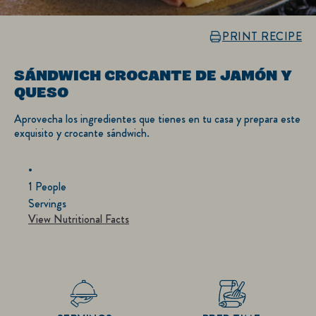
PRINT RECIPE
SÁNDWICH CROCANTE DE JAMÓN Y
QUESO
DEJA TU OPINIÓN
HACER UNA PREGUNTA
No
se
Aprovecha los ingredientes que tienes en tu casa y prepara este
han
enviado
exquisito y crocante sándwich.
calificaciones
para
este
recipe
1 People
Servings
View Nutritional Facts