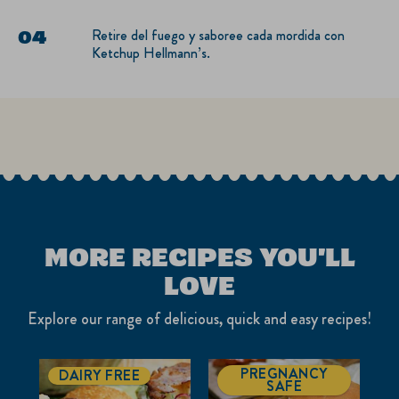
y cocine por 2 minutos más o hasta que el queso se
derrita.
Retire del fuego y saboree cada mordida con
Ketchup Hellmann’s.
MORE RECIPES YOU'LL
LOVE
Explore our range of delicious, quick and easy recipes!