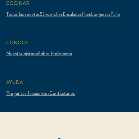
COCINAR
Todas las recetas
Sándwiches
Ensaladas
Hamburguesas
Pollo
CONOCE
Nuestra historia
Sobre Hellmann's
AYUDA
Preguntas frecuentes
Contáctanos
LEGAL
Mapa del sitio
Accesibilidad
Condiciones de uso
Aviso de privacidad
Aviso de cookies
Opciones publicitarias