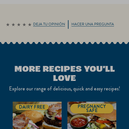
DEJA TU OPINIÓN
HACER UNA PREGUNTA
No
se
han
enviado
calificaciones
para
este
recipe
MORE RECIPES YOU'LL
LOVE
Explore our range of delicious, quick and easy recipes!
PREGNANCY
DAIRY FREE
SAFE