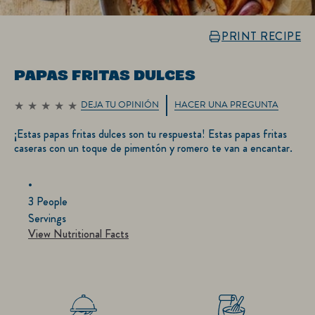
PRINT RECIPE
PAPAS FRITAS DULCES
DEJA TU OPINIÓN
HACER UNA PREGUNTA
No
se
¡Estas papas fritas dulces son tu respuesta! Estas papas fritas
han
enviado
caseras con un toque de pimentón y romero te van a encantar.
calificaciones
para
este
recipe
3 People
Servings
View Nutritional Facts