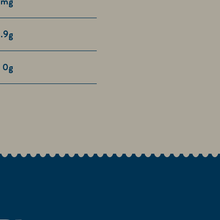
0mg
.9g
0g