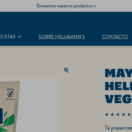
Encuentra nuestros productos >
ECETAS
SOBRE HELLMANN'S
CONTACTO
MAYONESA
HEL
VEG
La
calificación
Te presentamos Hellmann´s Vegana, un delicioso aderezo tipo
promedio