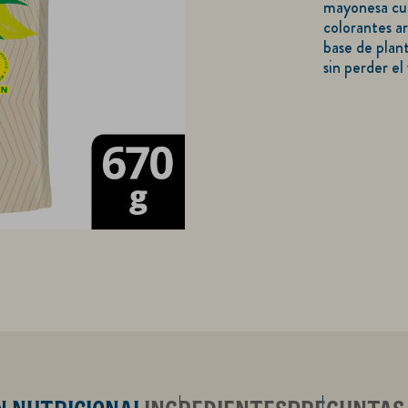
mayonesa cui
de
colorantes ar
este
base de plan
Mayonesa
sin perder e
Hellmann
´s
Vegana
Doypack
es
5.0
de
5
de
1
calificaciones.