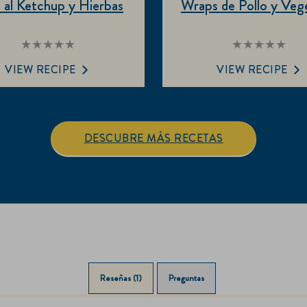
o al Ketchup y Hierbas
Wraps de Pollo y Veg
No
No
se
se
VIEW RECIPE
VIEW RECIPE
han
han
enviado
enviado
calificaciones
calificaci
para
para
este
este
DESCUBRE MÁS RECETAS
recipe
recipe
Reseñas (1)
Preguntas (0)