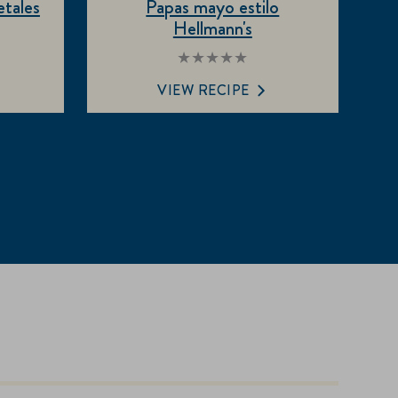
etales
Papas mayo estilo
Hellmann's
No
se
VIEW RECIPE
han
enviado
ones
calificaciones
para
este
recipe