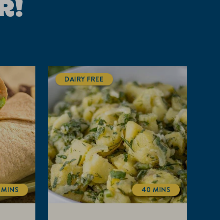
R!
DAIRY FREE
 MINS
40 MINS
COOKINGTIME
COOKINGTIME