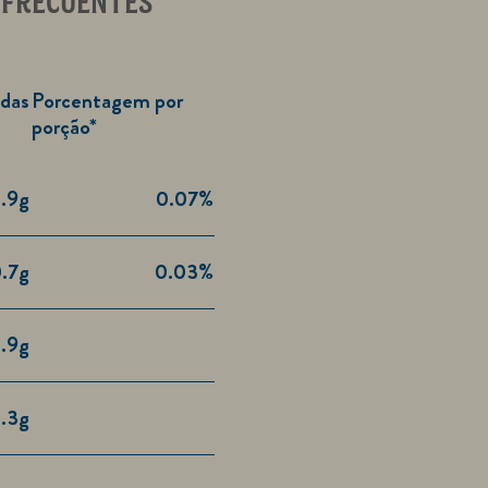
 FRECUENTES
adas
Porcentagem por
porção*
.9g
0.07%
.7g
0.03%
1.9g
1.3g