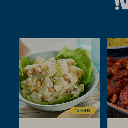
!
15 MINS
COOKINGTIME