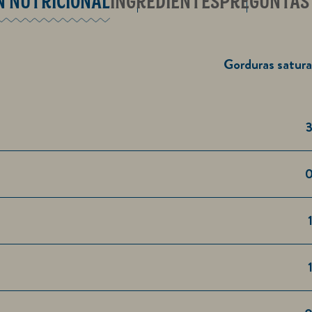
N NUTRICIONAL
INGREDIENTES
PREGUNTAS
Gorduras satur
3
0