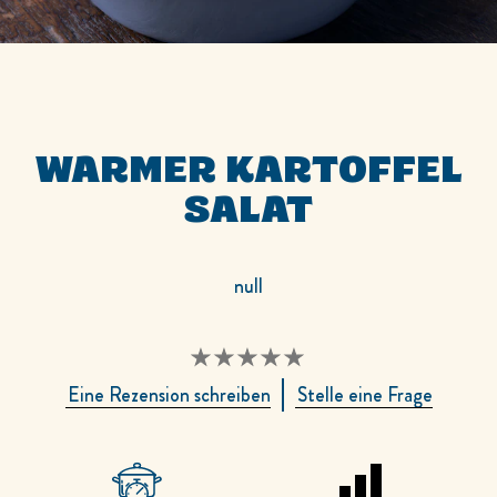
WARMER KARTOFFEL
SALAT
null
Keine
Eine Rezension schreiben
Stelle eine Frage
Bewertungen
für
dieses
recipe
abgegeben