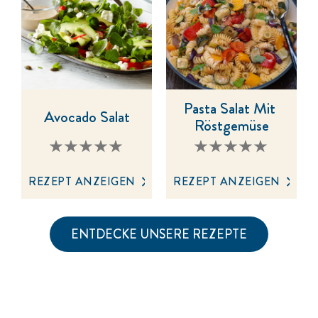
Pasta Salat Mit 
Avocado Salat
Röstgemüse
Keine
Keine
Bewertungen
Bewertungen
für
für
dieses
dieses
REZEPT ANZEIGEN
REZEPT ANZEIGEN
recipe
recipe
abgegeben
abgegeben
ENTDECKE UNSERE REZEPTE