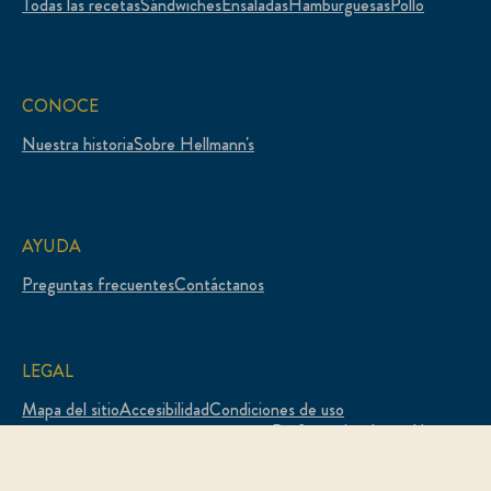
Todas las recetas
Sándwiches
Ensaladas
Hamburguesas
Pollo
CONOCE
Nuestra historia
Sobre Hellmann's
AYUDA
Preguntas frecuentes
Contáctanos
LEGAL
Mapa del sitio
Accesibilidad
Condiciones de uso
Preferencias de cookies
Aviso de privacidad
Aviso de cookies
Opciones publicitarias