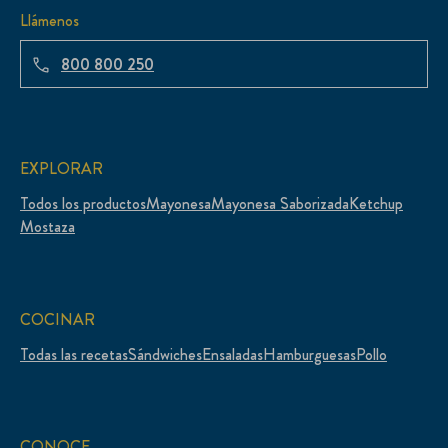
Llámenos
800 800 250
EXPLORAR
Todos los productos
Mayonesa
Mayonesa Saborizada
Ketchup
Mostaza
COCINAR
Todas las recetas
Sándwiches
Ensaladas
Hamburguesas
Pollo
CONOCE