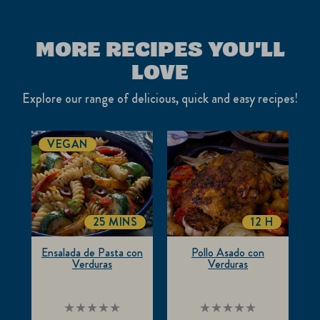
MORE RECIPES YOU'LL
LOVE
Explore our range of delicious, quick and easy recipes!
VEGAN
25 MINS
12 H
COOKINGTIME
COOKINGT
Ensalada de Pasta con
Pollo Asado con
Verduras
Verduras
No
No
se
se