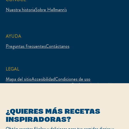
Nuestra historia
Sobre Hellmann's
AYUDA
Preguntas frecuentes
Contáctanos
LEGAL
Mapa del sitio
Accesibilidad
Condiciones de uso
Preferencias de cookies
Aviso de privacidad
Aviso de cookies
Opciones publicitarias
¿QUIERES MÁS RECETAS
UBICACIÓN
INSPIRADORAS?
Chile
Cambiar ubicación
Obtén recetas fáciles y deliciosas para tus comidas diarias y