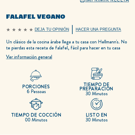
FALAFEL VEGANO
DEJA TU OPINIÓN
HACER UNA PREGUNTA
No
se
han
Un clásico de la cocina árabe llega a tu casa con Hellmann's. No
enviado
te pierdas esta receta de falafel, fácil para hacer en tu casa
calificaciones
para
este
Ver información general
recipe
TIEMPO DE
PORCIONES
PREPARACIÓN
6 Pessoas
30 Minutos
TIEMPO DE COCCIÓN
LISTO EN
00 Minutos
30 Minutos