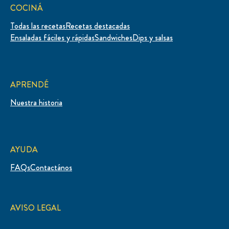
COCINÁ
Todas las recetas
Recetas destacadas
Ensaladas fáciles y rápidas
Sandwiches
Dips y salsas
APRENDÉ
Nuestra historia
AYUDA
FAQs
Contactános
AVISO LEGAL
Mapa del sitio
Bases y condiciones
Aviso de Privacidad