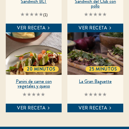
Sandwich BLT
Sandwich del Club con
pollo
La
No
(1)
calificación
se
promedio
han
VER RECETA
VER RECETA
de
enviado
este
calificaciones
es
para
5.0
este
de
recipe
5
de
1
calificaciones.
20 MINUTOS
25 MINUTOS
TOTALTIME
TOTALTIME
Panini de carne con
La Gran Baguette
vegetales y queso
No
No
se
se
han
han
VER RECETA
VER RECETA
enviado
enviado
calificaciones
calificaciones
para
para
este
este
recipe
recipe