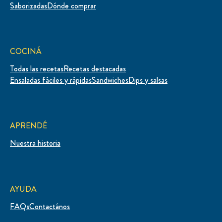
Saborizadas
Dónde comprar
COCINÁ
Todas las recetas
Recetas destacadas
Ensaladas fáciles y rápidas
Sandwiches
Dips y salsas
APRENDÉ
Nuestra historia
AYUDA
FAQs
Contactános