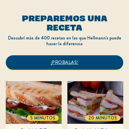
calificaciones.
PREPAREMOS UNA
RECETA
Descubrí más de 400 recetas en las que Hellmann's puede
hacer la diferencia
¡PROBALAS!
5 MINUTOS
20 MINUTOS
TOTALTIME
TOTALTIME