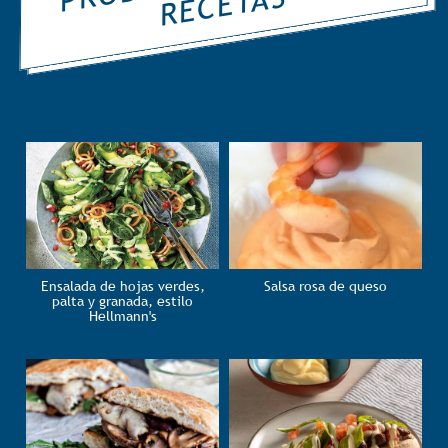
R
S
RECIPES
Salsa rosa de queso
Ensalada de hojas verdes,
palta y granada, estilo
Hellmann's