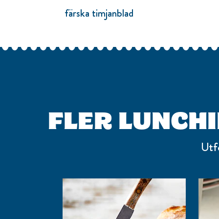
färska timjanblad
FLER LUNCH
Utf