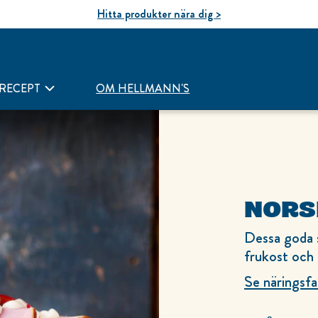
Hitta produkter nära dig >
RECEPT
OM HELLMANN'S
NORS
Dessa goda s
frukost och 
Se näringsfa