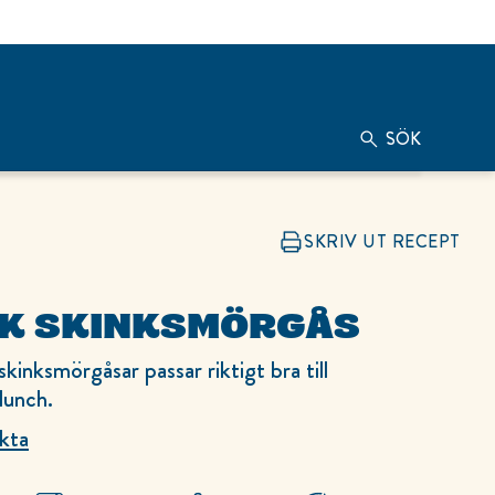
SÖK
SKRIV UT RECEPT
K SKINKSMÖRGÅS
kinksmörgåsar passar riktigt bra till
lunch.
kta