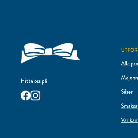
UTFOR
Alla pr
Majonn
Hitta oss på
Såser
Smaksa
Var kan