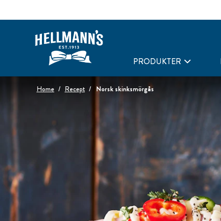
PRODUKTER
Home
Recept
Norsk skinksmörgås