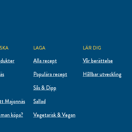
SKA
LAGA
LÄR DIG
odukter
Alla recept
Vår berättelse
äs
Populära recept
Hållbar utveckling
Sås & Dipp
tt Majonnäs
Sallad
 man köpa?
Vegetarisk & Vegan