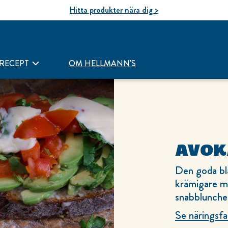
Hitta produkter nära dig >
RECEPT
OM HELLMANN'S
AVOK
Den goda bl
krämigare ma
snabblunchen
Se näringsfa