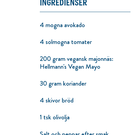
INGREDIENSER
4 mogna avokado
4 solmogna tomater
200 gram vegansk majonnäs:
Hellmann's Vegan Mayo
30 gram koriander
4 skivor bröd
1 tsk olivolja
Salt och peppar efter smak