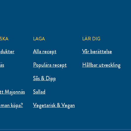
SKA
LAGA
LÄR DIG
odukter
Alla recept
Vår berättelse
äs
Populära recept
Hållbar utveckling
Sås & Dipp
tt Majonnäs
Sallad
 man köpa?
Vegetarisk & Vegan