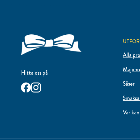
UTFOR
Alla pr
Majonn
Hitta oss på
Såser
Smaksa
Var kan