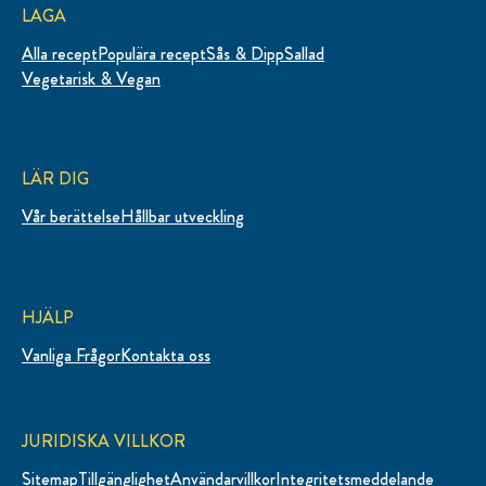
LAGA
Alla recept
Populära recept
Sås & Dipp
Sallad
Vegetarisk & Vegan
LÄR DIG
Vår berättelse
Hållbar utveckling
HJÄLP
Vanliga Frågor
Kontakta oss
JURIDISKA VILLKOR
Sitemap
Tillgänglighet
Användarvillkor
Integritetsmeddelande