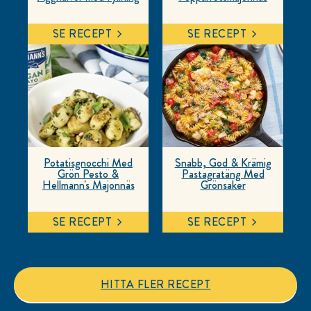
SE RECEPT
SE RECEPT
Potatisgnocchi Med
Snabb, God & Krämig
Grön Pesto &
Pastagratäng Med
Hellmann's Majonnäs
Grönsaker
SE RECEPT
SE RECEPT
HITTA FLER RECEPT