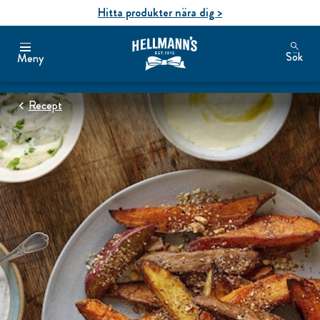
Hitta produkter nära dig >
Sök
Meny
Recept