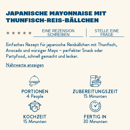
JAPANISCHE MAYONNAISE MIT
THUNFISCH-REIS-BÄLLCHEN
EINE REZENSION
STELLE EINE
Keine
SCHREIBEN
FRAGE
Bewertungen
für
Einfaches Rezept für japanische Reisbällchen mit Thunfisch,
dieses
Avocado und würziger Mayo – perfekter Snack oder
recipe
abgegeben
Partyfood, schnell gemacht und lecker.
Nährwerte anzeigen
PORTIONEN
ZUBEREITUNGSZEIT
4 People
15 Minunten
KOCHZEIT
FERTIG IN
15 Minunten
30 Minunten