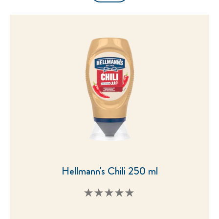
Hellmann's Chili 250 ml
Keine
Bewertungen
für