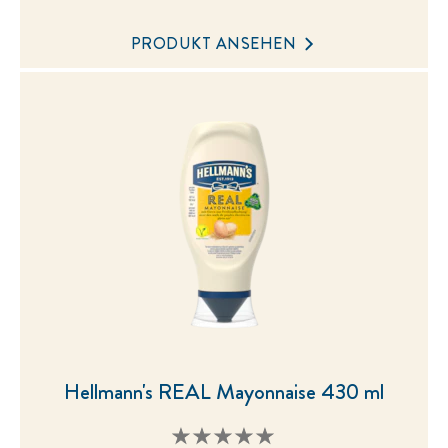
für
dieses
PRODUKT ANSEHEN
product
abgegeben
Hellmann's REAL Mayonnaise 430 ml
Keine