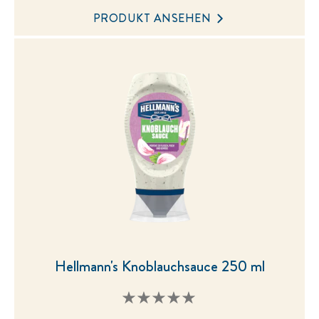
Keine
Bewertungen
für
dieses
PRODUKT ANSEHEN
product
abgegeben
Hellmann's Knoblauchsauce 250 ml