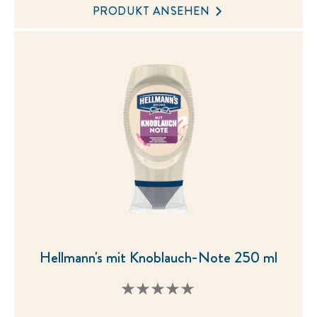
dieses
PRODUKT ANSEHEN
product
abgegeben
Hellmann's mit Knoblauch-Note 250 ml
Keine
Bewertungen
für