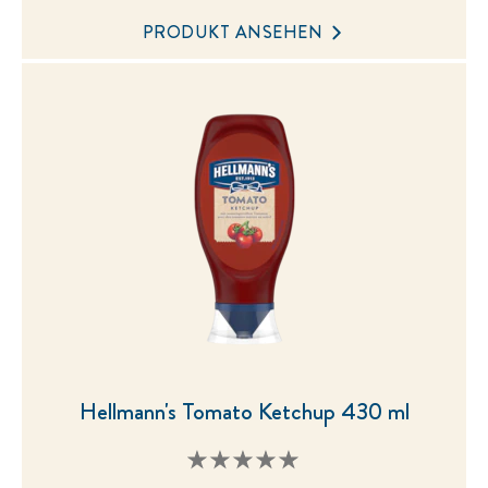
dieses
PRODUKT ANSEHEN
product
abgegeben
Hellmann's Tomato Ketchup 430 ml
Keine
Bewertungen