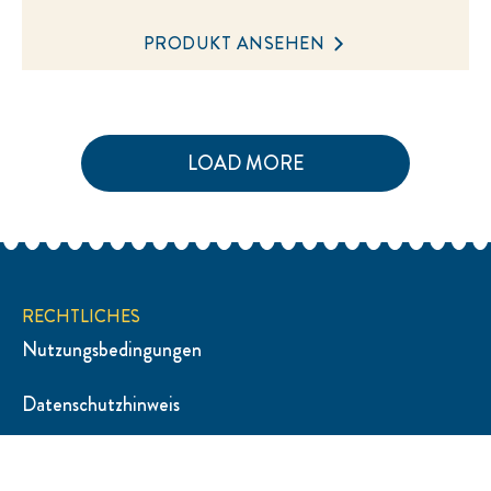
Keine
Bewertungen
für
dieses
PRODUKT ANSEHEN
product
abgegeben
LOAD MORE
RECHTLICHES
Nutzungsbedingungen
Datenschutzhinweis