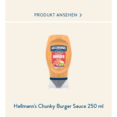
Bewertungen
für
dieses
PRODUKT ANSEHEN
product
abgegeben
Hellmann's Chunky Burger Sauce 250 ml