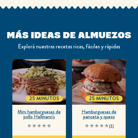
MÁS IDEAS DE ALMUEZOS
Explorá nuestras recetas ricas, fáciles y rápidas
25 MINUTOS
25 MINUTOS
TOTALTIME
TOTALTIME
Mini hamburguesas de
Hamburguesas de
pollo Hellmann's
panceta y queso
No
La
(1)
se
calificación
han
promedio
enviado
de