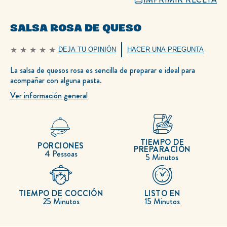
SALSA ROSA DE QUESO
DEJA TU OPINIÓN
HACER UNA PREGUNTA
No
se
han
La salsa de quesos rosa es sencilla de preparar e ideal para
enviado
acompañar con alguna pasta.
calificaciones
para
este
Ver información general
recipe
TIEMPO DE
PORCIONES
PREPARACIÓN
4 Pessoas
5 Minutos
TIEMPO DE COCCIÓN
LISTO EN
25 Minutos
15 Minutos