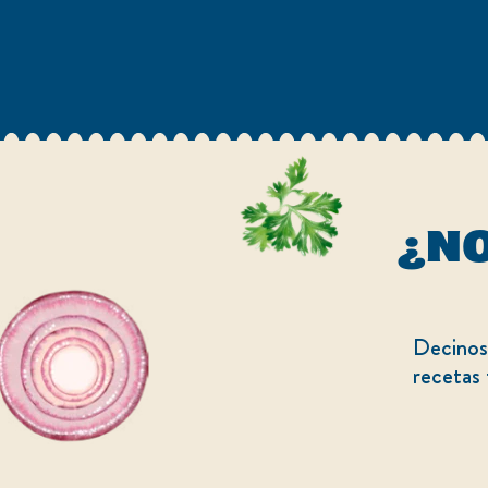
¿NO
Decinos 
recetas 