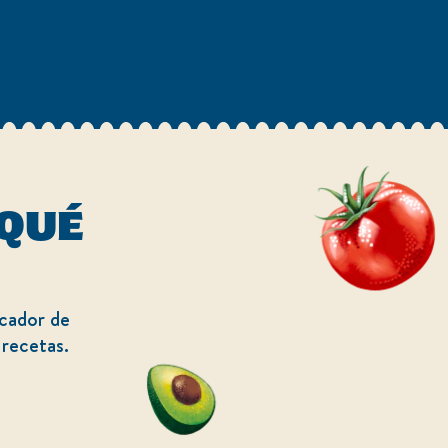
 QUÉ
scador de
 recetas.