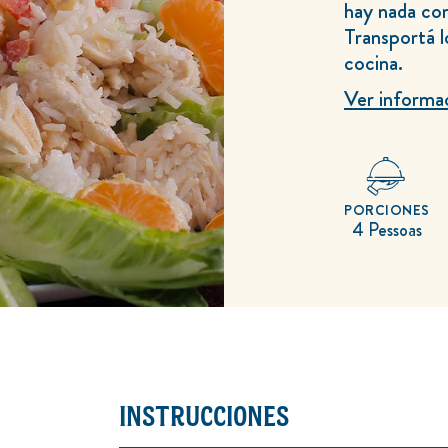
hay nada co
este
recipe
Transportá l
cocina.
Ver informa
PORCIONES
4 Pessoas
INSTRUCCIONES