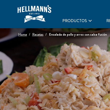
PRODUCTOS
R
Home
Recetas
Ensalada de pollo y arroz con salsa fusión