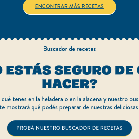
es
ENCONTRAR MÁS RECETAS
4.0
de
5
de
1
calificaciones.
Buscador de recetas
 ESTÁS SEGURO DE
HACER?
qué tenes en la heladera o en la alacena y nuestro bu
te mostrará qué podés preparar de nuestras deliciosas
PROBÁ NUESTRO BUSCADOR DE RECETAS