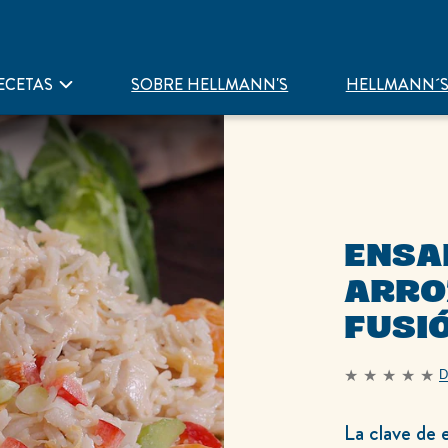
ECETAS
SOBRE HELLMANN'S
HELLMANN´S
ENSA
ARRO
FUSI
D
No
se
han
enviado
La clave de e
calificaciones
para