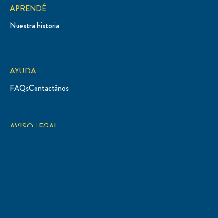
APRENDÉ
Nuestra historia
AYUDA
FAQs
Contactános
AVISO LEGAL
Mapa del sitio
Bases y condiciones
Aviso de Privacidad
Preferencias de cookies
UBICACIÓN
Argentina
Seleccioná tu país