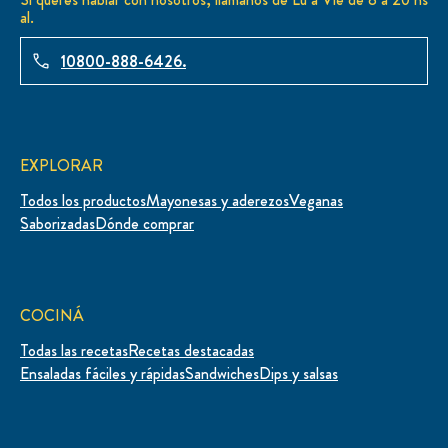
al.
10800-888-6426.
EXPLORAR
Todos los productos
Mayonesas y aderezos
Veganas
Saborizadas
Dónde comprar
COCINÁ
Todas las recetas
Recetas destacadas
Ensaladas fáciles y rápidas
Sandwiches
Dips y salsas