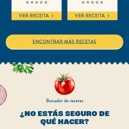
No
No
se
se
han
han
enviado
enviado
VER RECEITA
VER RECEITA
calificaciones
calificaciones
para
para
este
este
recipe
recipe
ENCONTRAR MÁS RECETAS
Buscador de recetas
¿NO ESTÁS SEGURO DE
QUÉ HACER?