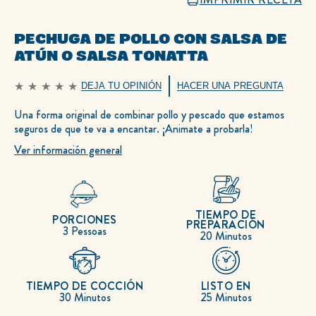
PECHUGA DE POLLO CON SALSA DE
ATÚN O SALSA TONATTA
DEJA TU OPINIÓN
HACER UNA PREGUNTA
No
se
han
Una forma original de combinar pollo y pescado que estamos
enviado
seguros de que te va a encantar. ¡Animate a probarla!
calificaciones
para
este
Ver información general
recipe
TIEMPO DE
PORCIONES
PREPARACIÓN
3 Pessoas
20 Minutos
TIEMPO DE COCCIÓN
LISTO EN
30 Minutos
25 Minutos