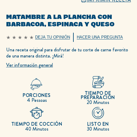
MATAMBRE A LA PLANCHA CON
BARBACOA, ESPINACA Y QUESO
DEJA TU OPINIÓN
HACER UNA PREGUNTA
No
se
han
Una receta original para disfrutar de tu corte de carne favorito
enviado
de una manera distinta. ¡Mirá!
calificaciones
para
este
Ver información general
recipe
TIEMPO DE
PORCIONES
PREPARACIÓN
4 Pessoas
20 Minutos
TIEMPO DE COCCIÓN
LISTO EN
40 Minutos
30 Minutos