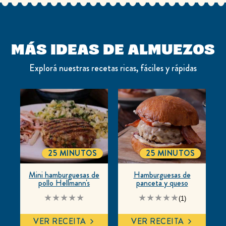
MÁS IDEAS DE ALMUEZOS
Explorá nuestras recetas ricas, fáciles y rápidas
25 MINUTOS
25 MINUTOS
TOTALTIME
TOTALTIME
Mini hamburguesas de
Hamburguesas de
pollo Hellmann's
panceta y queso
No
La
(1)
se
calificación
han
promedio
enviado
de
VER RECEITA
VER RECEITA
calificaciones
este