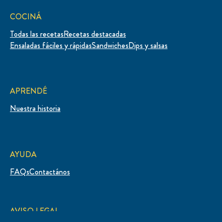
COCINÁ
Todas las recetas
Recetas destacadas
Ensaladas fáciles y rápidas
Sandwiches
Dips y salsas
APRENDÉ
Nuestra historia
AYUDA
FAQs
Contactános
AVISO LEGAL