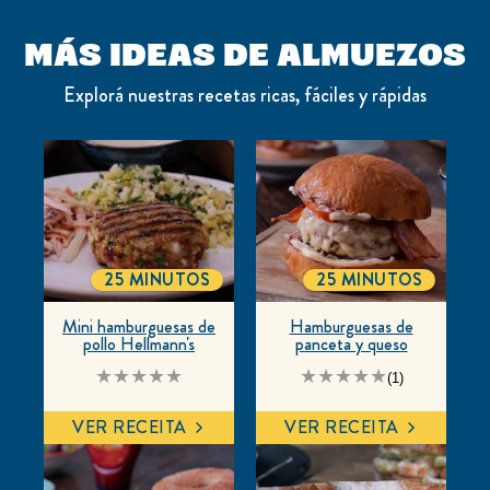
MÁS IDEAS DE ALMUEZOS
Explorá nuestras recetas ricas, fáciles y rápidas
25 MINUTOS
25 MINUTOS
TOTALTIME
TOTALTIME
Mini hamburguesas de
Hamburguesas de
pollo Hellmann's
panceta y queso
No
La
(1)
se
calificación
han
promedio
enviado
de
VER RECEITA
VER RECEITA
calificaciones
este
para
Hamburguesas
este
de
recipe
panceta
y