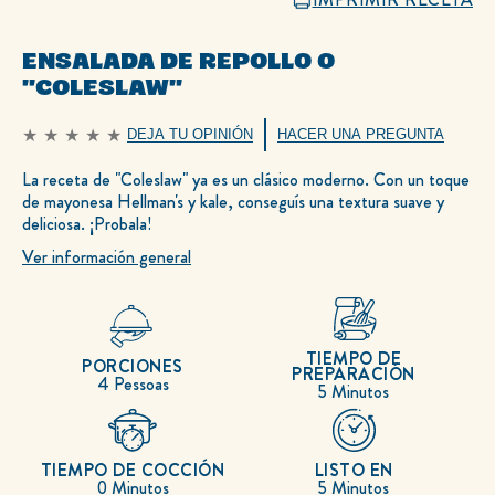
ENSALADA DE REPOLLO O
"COLESLAW"
DEJA TU OPINIÓN
HACER UNA PREGUNTA
No
se
han
La receta de "Coleslaw" ya es un clásico moderno. Con un toque
enviado
de mayonesa Hellman's y kale, conseguís una textura suave y
calificaciones
para
deliciosa. ¡Probala!
este
recipe
Ver información general
TIEMPO DE
PORCIONES
PREPARACIÓN
4 Pessoas
5 Minutos
TIEMPO DE COCCIÓN
LISTO EN
0 Minutos
5 Minutos