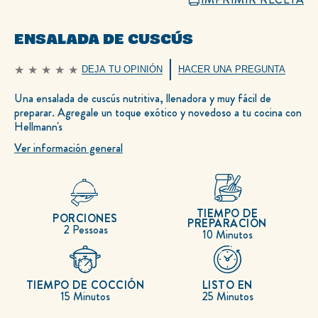
ENSALADA DE CUSCÚS
DEJA TU OPINIÓN
HACER UNA PREGUNTA
No
se
han
Una ensalada de cuscús nutritiva, llenadora y muy fácil de
enviado
preparar. Agregale un toque exótico y novedoso a tu cocina con
calificaciones
para
Hellmann's
este
recipe
Ver información general
TIEMPO DE
PORCIONES
PREPARACIÓN
2 Pessoas
10 Minutos
TIEMPO DE COCCIÓN
LISTO EN
15 Minutos
25 Minutos