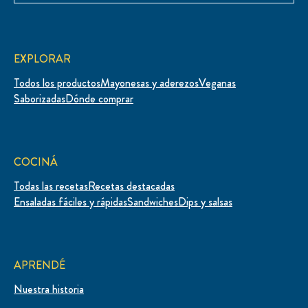
EXPLORAR
Todos los productos
Mayonesas y aderezos
Veganas
Saborizadas
Dónde comprar
COCINÁ
Todas las recetas
Recetas destacadas
Ensaladas fáciles y rápidas
Sandwiches
Dips y salsas
APRENDÉ
Nuestra historia