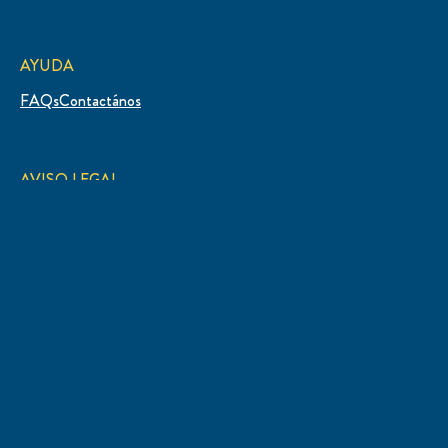
AYUDA
FAQs
Contactános
AVISO LEGAL
Mapa del sitio
Bases y condiciones
Aviso de Privacidad
Preferencias de cookies
UBICACIÓN
Argentina
Seleccioná tu país
Esta página web está dirigida únicamente a los
consumidores de los productos y servicios de © 2026