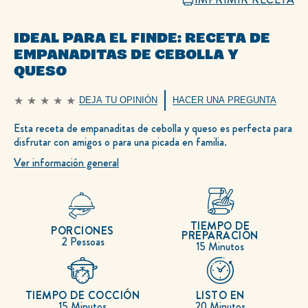
IDEAL PARA EL FINDE: RECETA DE
EMPANADITAS DE CEBOLLA Y
QUESO
DEJA TU OPINIÓN
HACER UNA PREGUNTA
No
se
han
Esta receta de empanaditas de cebolla y queso es perfecta para
enviado
disfrutar con amigos o para una picada en familia.
calificaciones
para
este
Ver información general
recipe
TIEMPO DE
PORCIONES
PREPARACIÓN
2 Pessoas
15 Minutos
TIEMPO DE COCCIÓN
LISTO EN
15 Minutos
20 Minutos