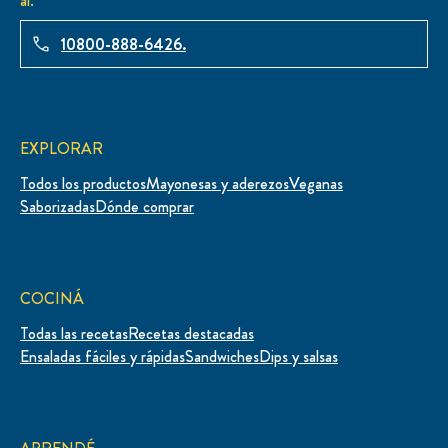
al.
10800-888-6426.
EXPLORAR
Todos los productos
Mayonesas y aderezos
Veganas
Saborizadas
Dónde comprar
COCINÁ
Todas las recetas
Recetas destacadas
Ensaladas fáciles y rápidas
Sandwiches
Dips y salsas