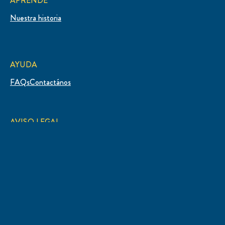
APRENDÉ
Nuestra historia
AYUDA
FAQs
Contactános
AVISO LEGAL
Mapa del sitio
Bases y condiciones
Aviso de Privacidad
Preferencias de cookies
UBICACIÓN
Argentina
Seleccioná tu país