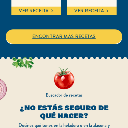
han
han
enviado
enviado
VER RECEITA
VER RECEITA
calificaciones
calificaciones
para
para
este
este
recipe
recipe
ENCONTRAR MÁS RECETAS
Buscador de recetas
¿NO ESTÁS SEGURO DE
QUÉ HACER?
Decinos qué tenes en la heladera o en la alacena y