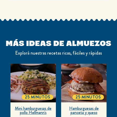
MÁS IDEAS DE ALMUEZOS
Explorá nuestras recetas ricas, fáciles y rápidas
25 MINUTOS
25 MINUTOS
TOTALTIME
TOTALTIME
Mini hamburguesas de
Hamburguesas de
pollo Hellmann's
panceta y queso