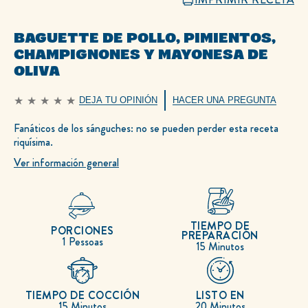
BAGUETTE DE POLLO, PIMIENTOS,
CHAMPIGNONES Y MAYONESA DE
OLIVA
DEJA TU OPINIÓN
HACER UNA PREGUNTA
No
se
han
Fanáticos de los sánguches: no se pueden perder esta receta
enviado
riquísima.
calificaciones
para
este
Ver información general
recipe
TIEMPO DE
PORCIONES
PREPARACIÓN
1 Pessoas
15 Minutos
TIEMPO DE COCCIÓN
LISTO EN
15 Minutos
20 Minutos