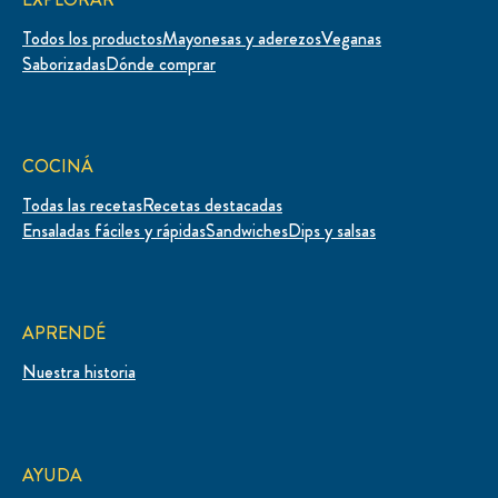
Todos los productos
Mayonesas y aderezos
Veganas
Saborizadas
Dónde comprar
COCINÁ
Todas las recetas
Recetas destacadas
Ensaladas fáciles y rápidas
Sandwiches
Dips y salsas
APRENDÉ
Nuestra historia
AYUDA