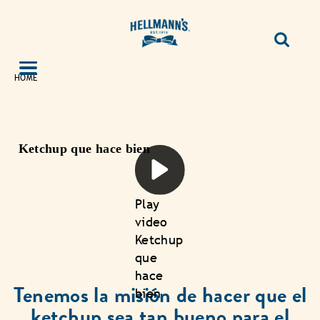
HOME
Ketchup que hace bien
Play
video
Ketchup
que
hace
Tenemos la misión de hacer que el
bien
ketchup sea tan bueno para el