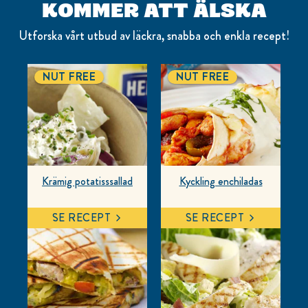
KOMMER ATT ÄLSKA
Utforska vårt utbud av läckra, snabba och enkla recept!
NUT FREE
NUT FREE
Krämig potatisssallad
Kyckling enchiladas
SE RECEPT
SE RECEPT