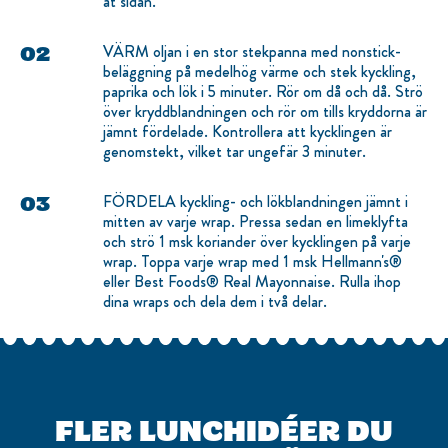
åt sidan.
VÄRM oljan i en stor stekpanna med nonstick-
beläggning på medelhög värme och stek kyckling,
paprika och lök i 5 minuter. Rör om då och då. Strö
över kryddblandningen och rör om tills kryddorna är
jämnt fördelade. Kontrollera att kycklingen är
genomstekt, vilket tar ungefär 3 minuter.
FÖRDELA kyckling- och lökblandningen jämnt i
mitten av varje wrap. Pressa sedan en limeklyfta
och strö 1 msk koriander över kycklingen på varje
wrap. Toppa varje wrap med 1 msk Hellmann's®
eller Best Foods® Real Mayonnaise. Rulla ihop
dina wraps och dela dem i två delar.
FLER LUNCHIDÉER DU