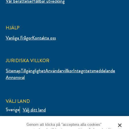
Vår berättelse
Hållbar utveckling
HJÄLP
Vanliga Frågor
Kontakta oss
JURIDISKA VILLKOR
Sitemap
Tillgänglighet
Användarvillkor
Integritetsmeddelande
Ändra Inställningarna
Annonsval
VÄLJ LAND
Sverige
Välj ditt land
Genom att klicka på "acceptera alla cookies"