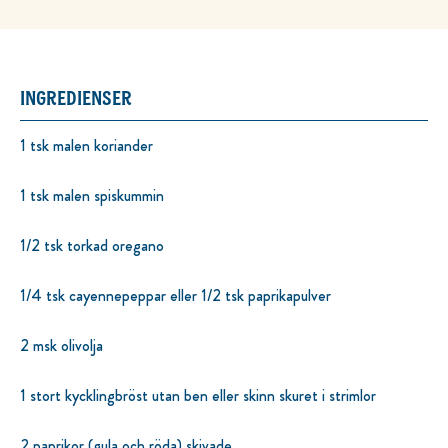
INGREDIENSER
1 tsk malen koriander
1 tsk malen spiskummin
1/2 tsk torkad oregano
1/4 tsk cayennepeppar eller 1/2 tsk paprikapulver
2 msk olivolja
1 stort kycklingbröst utan ben eller skinn skuret i strimlor
2 paprikor (gula och röda) skivade