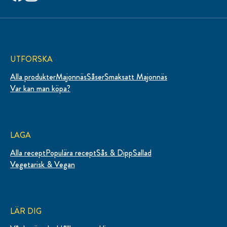
UTFORSKA
Alla produkter
Majonnäs
Såser
Smaksatt Majonnäs
Var kan man köpa?
LAGA
Alla recept
Populära recept
Sås & Dipp
Sallad
Vegetarisk & Vegan
LÄR DIG