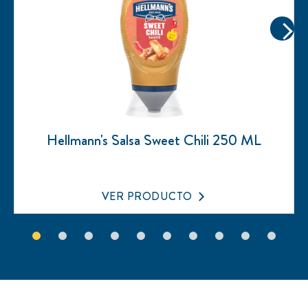
Hellmann's Salsa Sweet Chili 250 ML
No
se
han
enviado
VER PRODUCTO
calificaciones
para
este
product