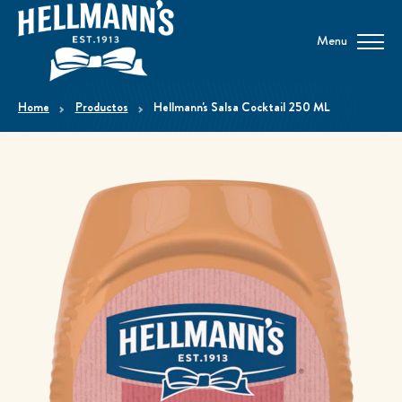
Menu
home
Productos
Hellmann's Salsa Cocktail 250 ML