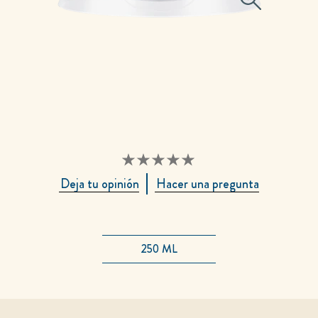
No
Deja tu opinión
Hacer una pregunta
se
han
enviado
calificaciones
para
250 ML
este
product