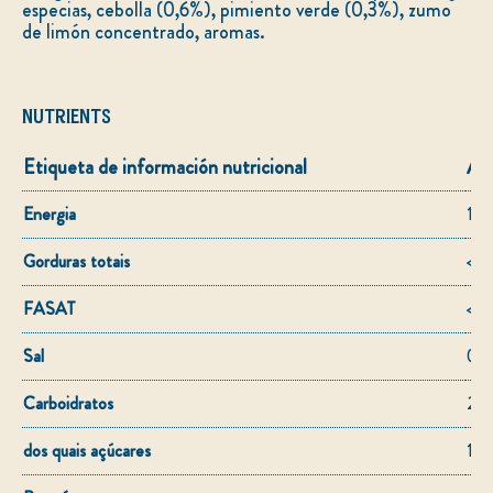
especias, cebolla (0,6%), pimiento verde (0,3%), zumo
de limón concentrado, aromas.
NUTRIENTS
Etiqueta de información nutricional
Am
Energia
10 
Gorduras totais
<0.
FASAT
<0.
Sal
0.2
Carboidratos
2.1
dos quais açúcares
1.4