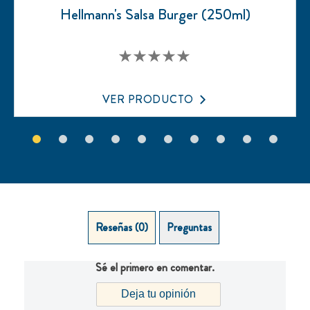
Hellmann's Salsa Burger (250ml)
No
se
han
enviado
VER PRODUCTO
calificaciones
para
este
product
Reseñas (0)
Preguntas
Sé el primero en comentar.
Deja tu opinión