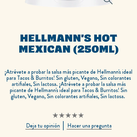
HELLMANN'S HOT
MEXICAN (250ML)
¡Atrévete a probar la salsa más picante de Hellmann's ideal
para Tacos & Burritos! Sin gluten, Vegano, Sin colorantes
artifiales, Sin lactosa. ¡Atrévete a probar la salsa más
picante de Hellmann's ideal para Tacos & Burritos! Sin
gluten, Vegano, Sin colorantes artifiales, Sin lactosa.
No
Deja tu opinión
Hacer una pregunta
se
han
enviado