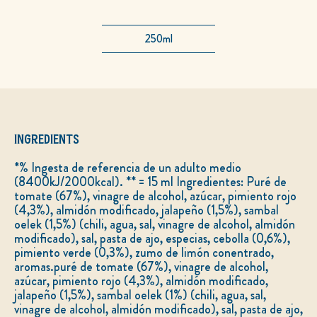
calificaciones
para
este
product
250ml
INGREDIENTS
*% Ingesta de referencia de un adulto medio
(8400kJ/2000kcal). ** = 15 ml Ingredientes: Puré de
tomate (67%), vinagre de alcohol, azúcar, pimiento rojo
(4,3%), almidón modificado, jalapeño (1,5%), sambal
oelek (1,5%) (chili, agua, sal, vinagre de alcohol, almidón
modificado), sal, pasta de ajo, especias, cebolla (0,6%),
pimiento verde (0,3%), zumo de limón conentrado,
aromas.puré de tomate (67%), vinagre de alcohol,
azúcar, pimiento rojo (4,3%), almidón modificado,
jalapeño (1,5%), sambal oelek (1%) (chili, agua, sal,
vinagre de alcohol, almidón modificado), sal, pasta de ajo,