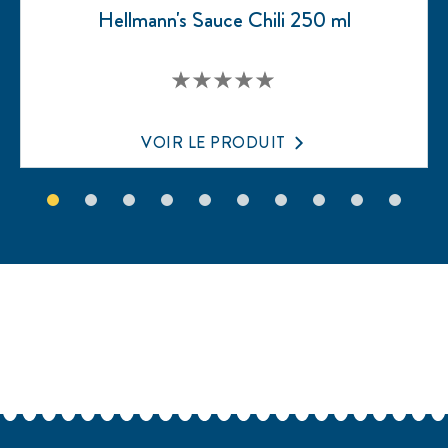
Hellmann's Sauce Chili 250 ml
Aucune
évaluation
soumise
pour
VOIR LE PRODUIT
ce
product
Avis (0)
Questions
Soyez le premier à laisser un avis.
Écrire un avis