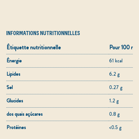
INFORMATIONS NUTRITIONNELLES
Étiquette nutritionnelle
Pour 100 ml
Énergie
61 kcal
Lipides
6.2 g
Sel
0.27 g
Glucides
1.2 g
dos quais açúcares
0.8 g
Protéines
<0.5 g