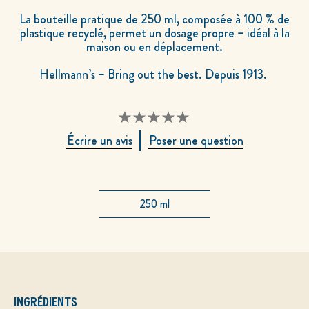
La bouteille pratique de 250 ml, composée à 100 % de
plastique recyclé, permet un dosage propre – idéal à la
maison ou en déplacement.
Hellmann’s – Bring out the best. Depuis 1913.
Aucune
Écrire un avis
Poser une question
évaluation
soumise
pour
ce
product
250 ml
INGRÉDIENTS