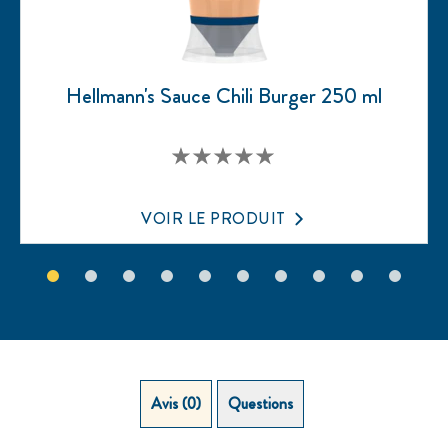
Hellmann's Sauce Chili Burger 250 ml
Aucune
évaluation
soumise
pour
VOIR LE PRODUIT
ce
product
Avis (0)
Questions (0)