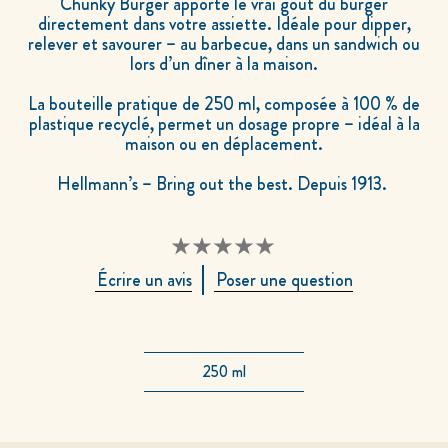
Chunky Burger apporte le vrai goût du burger
directement dans votre assiette. Idéale pour dipper,
relever et savourer – au barbecue, dans un sandwich ou
lors d’un dîner à la maison.
La bouteille pratique de 250 ml, composée à 100 % de
plastique recyclé, permet un dosage propre – idéal à la
maison ou en déplacement.
Hellmann’s – Bring out the best. Depuis 1913.
Aucune
Écrire un avis
Poser une question
évaluation
soumise
pour
ce
product
250 ml